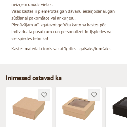
neizņem daudz vietas.
Visas kastes ir piemērotas gan dāvanu iesaiņošanai, gan
sūtīšanai pakomātos vai ar kurjeru.
Piedāvājam arī izgatavot gofrēta kartona kastes pēc
individuāla pasūtījuma un personalizēt folijspiedes vai
sietspiedes tehnikā!
Kastes materiāla tonis var atšķirties - gaišāks/tumšāks.
Inimesed ostavad ka