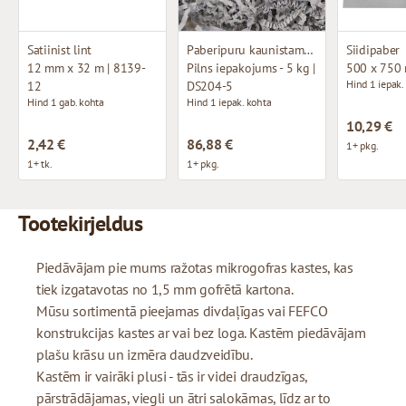
Satiinist lint
Paberipuru kaunistamiseks
Siidipaber
12 mm x 32 m | 8139-
Pilns iepakojums - 5 kg |
500 x 750
Hind 1 iepak.
12
DS204-5
Hind 1 gab. kohta
Hind 1 iepak. kohta
10,29 €
2,42 €
86,88 €
1+ pkg.
1+ tk.
1+ pkg.
Tootekirjeldus
Piedāvājam pie mums ražotas mikrogofras kastes, kas
tiek izgatavotas no 1,5 mm gofrētā kartona.
Mūsu sortimentā pieejamas divdaļīgas vai FEFCO
konstrukcijas kastes ar vai bez loga. Kastēm piedāvājam
plašu krāsu un izmēra daudzveidību.
Kastēm ir vairāki plusi - tās ir videi draudzīgas,
pārstrādājamas, viegli un ātri salokāmas, līdz ar to