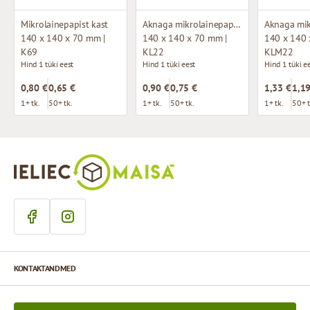
Mikrolainepapist kast
Aknaga mikrolainepappkarp
140 x 140 x 70 mm |
140 x 140 x 70 mm |
140 x 140 
K69
KL22
KLM22
Hind 1 tüki eest
Hind 1 tüki eest
Hind 1 tüki e
0,80 €
0,65 €
0,90 €
0,75 €
1,33 €
1,19
1+ tk.
50+ tk.
1+ tk.
50+ tk.
1+ tk.
50+ t
KONTAKTANDMED