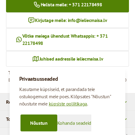
Helista meile: + 371 22178498
Kirjutage meile:
info@ieliecmaisa.lv
Võtke meiega ühendust Whatsappis: + 371
22178498
Juhised aadressile ieliecmaisa.lv
Tööaeg
Privaatsusseaded
Esmaspäevast reedeni
09:00 - 17:00
Kasutame küpsiseid, et parandada teie
ostukogemust meie poes. Klõpsates "Nõustun"
Rekvizītid
nõustute meie
küpsiste poliitikaga
.
Tooted
Nõustun
Kohanda seadeid