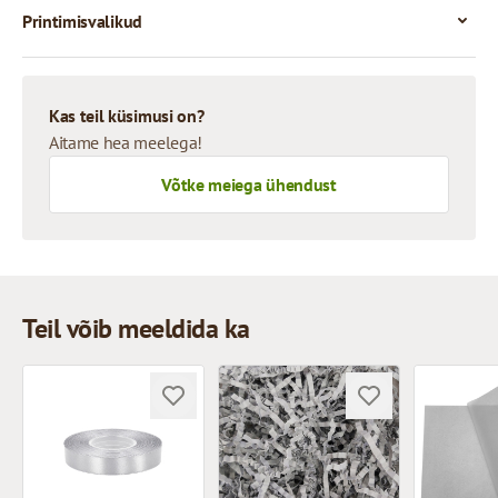
Printimisvalikud
Kas teil küsimusi on?
Aitame hea meelega!
Võtke meiega ühendust
Teil võib meeldida ka