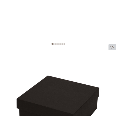
1/7
Mikrolainepapist kast
Toote kood:
KM62
Suurus:
140 x 140 x 70 mm
Materjal:
must mikrolainepappkarp
Paksus:
1.5 mm
Toote saab kätte pakipunktist.