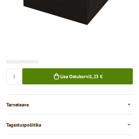
Hind 1 tüki eest
1,23 €
1,09 €
1+ tk.
50+ tk.
Kogus
Lisa Ostukorvi
1,23 €
Tarneteave
Tagastuspoliitika