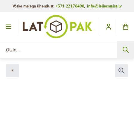
Võtke meiega ühendust
+371 22178498
,
info@ieliecmaisa.lv
Mine sisule
Otsin...