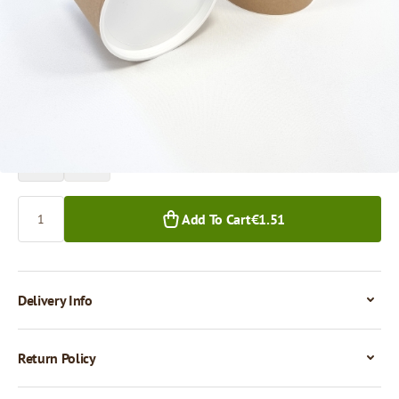
Price per 1 piece
€1.51
1+ pcs.
Quantity
Add To Cart
€1.51
Delivery Info
Return Policy