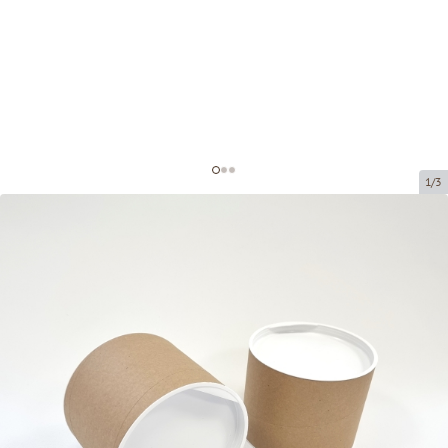
1/3
Cardboard tubes with caps
Product code:
TU05
Size:
150 x 120 mm
Material:
Cardboard / plastic cover
Thickness:
1.5 mm
Product can be collected from a pickup point.