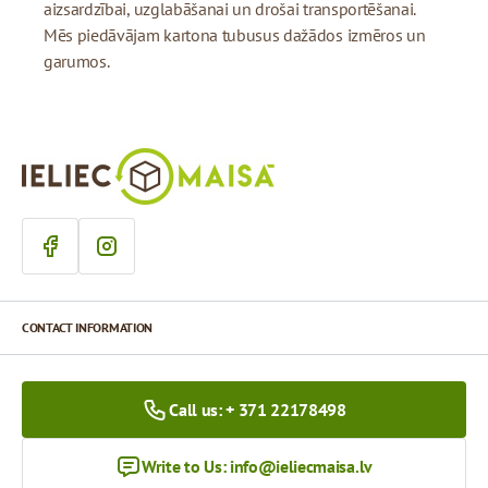
aizsardzībai, uzglabāšanai un drošai transportēšanai.
Mēs piedāvājam kartona tubusus dažādos izmēros un
garumos.
CONTACT INFORMATION
Call us: + 371 22178498
Write to Us:
info@ieliecmaisa.lv