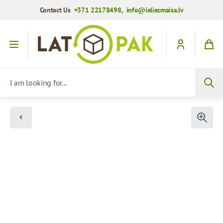
Contact Us
+371 22178498
,
info@ieliecmaisa.lv
Skip to Content
I am looking for...