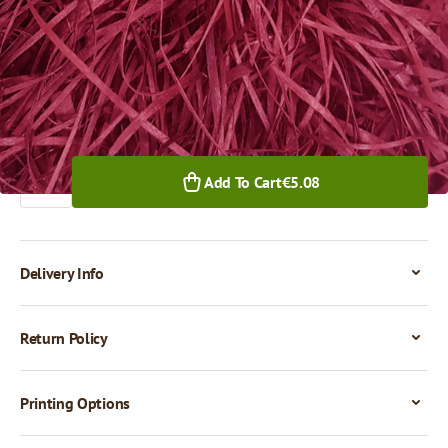
€5.08
1+ pkg.
Quantity
Add To Cart
€5.08
Delivery Info
Return Policy
Printing Options