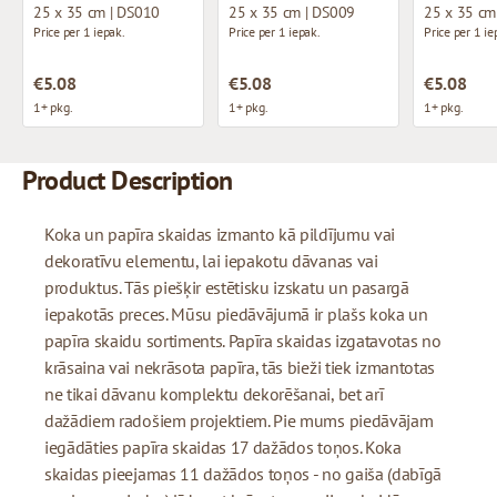
25 x 35 cm | DS010
25 x 35 cm | DS009
25 x 35 cm
Price per 1 iepak.
Price per 1 iepak.
Price per 1 ie
€5.08
€5.08
€5.08
1+ pkg.
1+ pkg.
1+ pkg.
Product Description
Koka un papīra skaidas izmanto kā pildījumu vai
dekoratīvu elementu, lai iepakotu dāvanas vai
produktus. Tās piešķir estētisku izskatu un pasargā
iepakotās preces. Mūsu piedāvājumā ir plašs koka un
papīra skaidu sortiments. Papīra skaidas izgatavotas no
krāsaina vai nekrāsota papīra, tās bieži tiek izmantotas
ne tikai dāvanu komplektu dekorēšanai, bet arī
dažādiem radošiem projektiem. Pie mums piedāvājam
iegādāties papīra skaidas 17 dažādos toņos. Koka
skaidas pieejamas 11 dažādos toņos - no gaiša (dabīgā