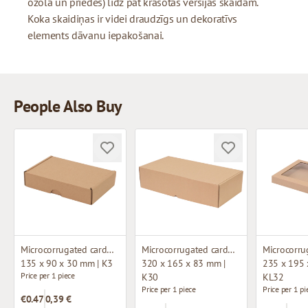
ozola un priedes) līdz pat krāsotas versijas skaidām.
Koka skaidiņas ir videi draudzīgs un dekoratīvs
elements dāvanu iepakošanai.
People Also Buy
Microcorrugated cardboard box
Microcorrugated cardboard box
135 x 90 x 30 mm | K3
320 x 165 x 83 mm |
235 x 195 
Price per 1 piece
K30
KL32
Price per 1 piece
Price per 1 pi
€0.47
0,39 €