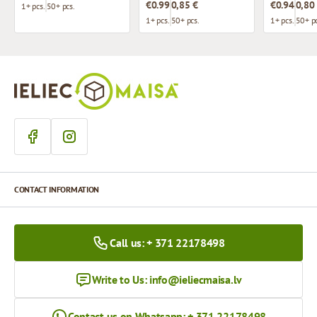
€0.99
0,85 €
€0.94
0,80
1+ pcs.
50+ pcs.
1+ pcs.
50+ pcs.
1+ pcs.
50+ pc
CONTACT INFORMATION
Call us: + 371 22178498
Write to Us:
info@ieliecmaisa.lv
Contact us on Whatsapp: + 371 22178498