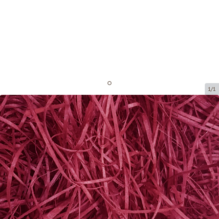
1/1
Wood shavings for decoration
Product code:
DS008
Size:
25 x 35 cm
Product can be collected from a pickup point.
Price per 1 package