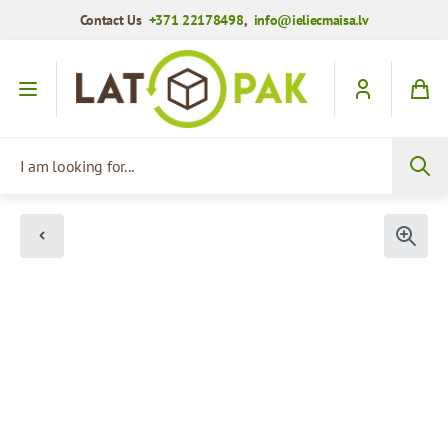
Contact Us
+371 22178498
,
info@ieliecmaisa.lv
Skip to Content
I am looking for...