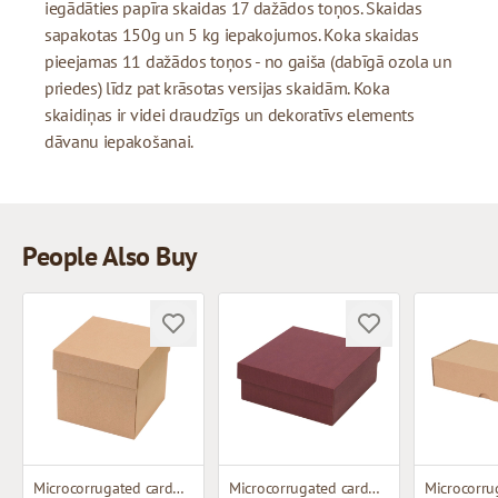
iegādāties papīra skaidas 17 dažādos toņos. Skaidas
sapakotas 150g un 5 kg iepakojumos. Koka skaidas
pieejamas 11 dažādos toņos - no gaiša (dabīgā ozola un
priedes) līdz pat krāsotas versijas skaidām. Koka
skaidiņas ir videi draudzīgs un dekoratīvs elements
dāvanu iepakošanai.
People Also Buy
Microcorrugated cardboard box
Microcorrugated cardboard box