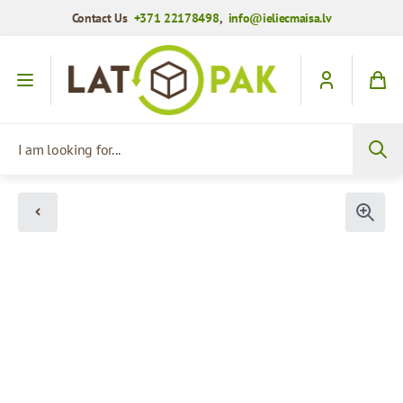
Contact Us
+371 22178498
,
info@ieliecmaisa.lv
Skip to Content
I am looking for...