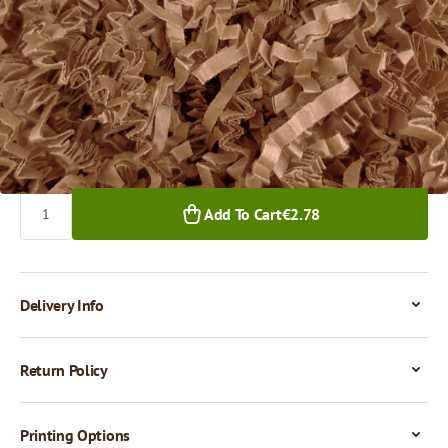
€2.78
1+ pkg.
Quantity
Add To Cart
€2.78
Delivery Info
Return Policy
Printing Options