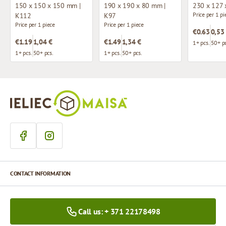
150 x 150 x 150 mm |
190 x 190 x 80 mm |
230 x 127 
Price per 1 pi
K112
K97
Price per 1 piece
Price per 1 piece
€0.63
0,53
€1.19
1,04 €
€1.49
1,34 €
1+ pcs.
50+ pc
1+ pcs.
50+ pcs.
1+ pcs.
50+ pcs.
CONTACT INFORMATION
Call us: + 371 22178498