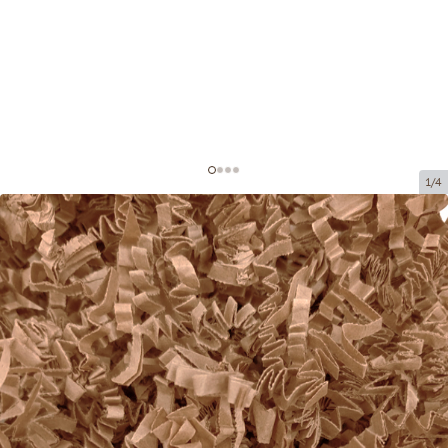
1/4
Paper shavings for decoration
Product code:
DS202
Size:
20 x 20 cm (150 grami)
Material:
paper, 4 mm
Product can be collected from a pickup point.
Price per 1 package