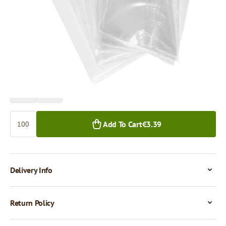
Price per 100 pieces
€3.39
€2.66
100+ pcs.
1,000+ pcs.
Quantity
Add To Cart
€3.39
Delivery Info
Return Policy