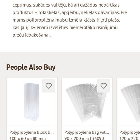
cepumus, sukādes vai tēju, kā arī dažādus nepārtikas
produktus – rotaslietas, apģērbu, nelielas dāvaniņas. Pie
mums polipropilēna maisu izmēra klāsts ir ļoti plašs,
kas ļauj ikvienam izvēlēties piemērotāko risinājumu
preču iepakošanai.
People Also Buy
Polypropylene block bottom bag
Polypropylene bag without fold
100 x 60 x 280 mm |
90 x 200 mm | 36090
120 x 220