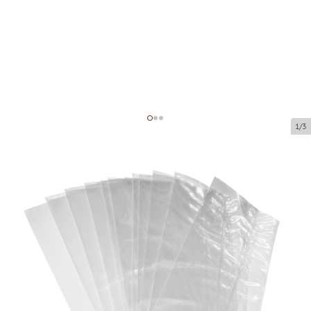
1/3
Polypropylene bag without fold
Product code:
36101
Size:
100 x 200 mm
Material:
OPP
Thickness:
40 µ
Product can be collected from a pickup point.