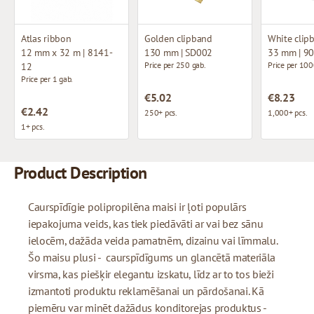
Atlas ribbon
Golden clipband
White clip
12 mm x 32 m | 8141-
130 mm | SD002
33 mm | 9
Price per 250 gab.
Price per 100
12
Price per 1 gab.
€5.02
€8.23
€2.42
250+ pcs.
1,000+ pcs.
1+ pcs.
Product Description
Caurspīdīgie polipropilēna maisi ir ļoti populārs
iepakojuma veids, kas tiek piedāvāti ar vai bez sānu
ielocēm, dažāda veida pamatnēm, dizainu vai līmmalu.
Šo maisu plusi - caurspīdīgums un glancētā materiāla
virsma, kas piešķir elegantu izskatu, līdz ar to tos bieži
izmantoti produktu reklamēšanai un pārdošanai. Kā
piemēru var minēt dažādus konditorejas produktus -