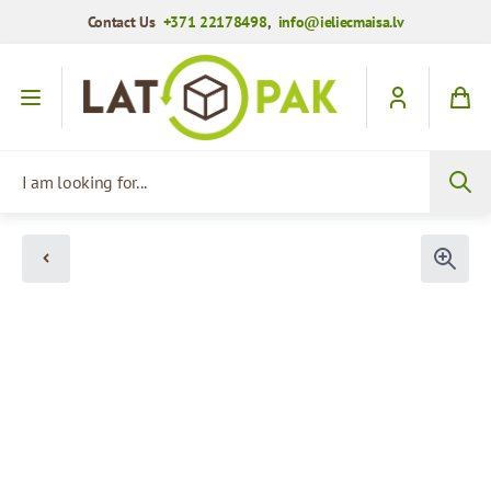
Contact Us
+371 22178498
,
info@ieliecmaisa.lv
Skip to Content
I am looking for...