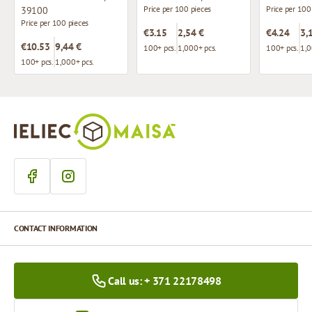
Price per 100 pieces
Price per 100
39100
Price per 100 pieces
€3.15
2,54 €
€4.24
3,
€10.53
9,44 €
100+ pcs.
1,000+ pcs.
100+ pcs.
1,0
100+ pcs.
1,000+ pcs.
CONTACT INFORMATION
Call us: + 371 22178498