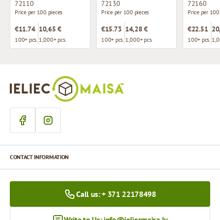
72110
72130
72160
Price per 100 pieces
Price per 100 pieces
Price per 100
€11.74
10,65 €
€15.73
14,28 €
€22.51
20
100+ pcs.
1,000+ pcs.
100+ pcs.
1,000+ pcs.
100+ pcs.
1,0
CONTACT INFORMATION
Call us: + 371 22178498
Write to Us:
info@ieliecmaisa.lv