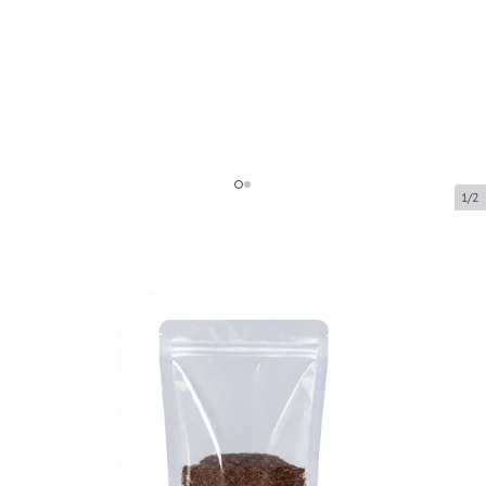
1/2
Transparent zip-lock bag
Product code:
72085
Size:
85 x 50 x 140 mm
Material:
Pet12/Pe110
Product can be collected from a pickup point.
Price per 100 pieces