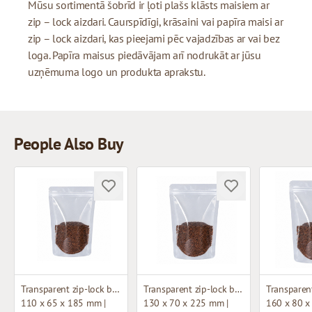
Mūsu sortimentā šobrīd ir ļoti plašs klāsts maisiem ar
zip – lock aizdari. Caurspīdīgi, krāsaini vai papīra maisi ar
zip – lock aizdari, kas pieejami pēc vajadzības ar vai bez
loga. Papīra maisus piedāvājam arī nodrukāt ar jūsu
uzņēmuma logo un produkta aprakstu.
People Also Buy
Transparent zip-lock bag
Transparent zip-lock bag
110 x 65 x 185 mm |
130 x 70 x 225 mm |
160 x 80 x