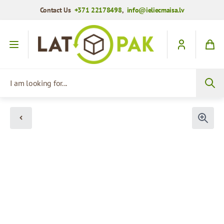
Contact Us
+371 22178498
,
info@ieliecmaisa.lv
Skip to Content
I am looking for...