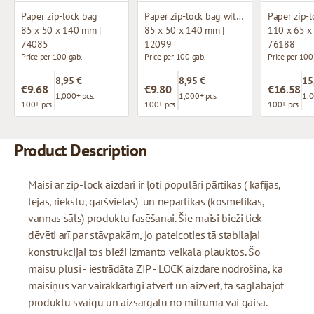
Paper zip-lock bag
Paper zip-lock bag with window
85 x 50 x 140 mm |
85 x 50 x 140 mm |
110 x 65 x
74085
12099
76188
Price per 100 gab.
Price per 100 gab.
Price per 100
8,95 €
8,95 €
15
€9.68
€9.80
€16.58
1,000+ pcs.
1,000+ pcs.
1,0
100+ pcs.
100+ pcs.
100+ pcs.
Product Description
Maisi ar zip-lock aizdari ir ļoti populāri pārtikas ( kafijas,
tējas, riekstu, garšvielas) un nepārtikas (kosmētikas,
vannas sāls) produktu fasēšanai. Šie maisi bieži tiek
dēvēti arī par stāvpakām, jo pateicoties tā stabilajai
konstrukcijai tos bieži izmanto veikala plauktos. Šo
maisu plusi - iestrādāta ZIP - LOCK aizdare nodrošina, ka
maisiņus var vairākkārtīgi atvērt un aizvērt, tā saglabājot
produktu svaigu un aizsargātu no mitruma vai gaisa.