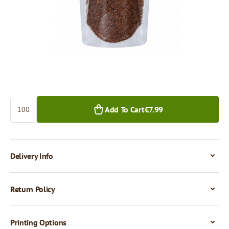
€7.99
€7.26
100+ pcs.
1,000+ pcs.
Quantity
Add To Cart
€7.99
Delivery Info
Return Policy
Printing Options