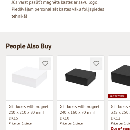
Jūs varat pasūtīt magnēta kastes ar savu logo.
Piedāvājam personalizēt kastes vāku folijspiedes
tehnikā!
People Also Buy
OUT OF STOCK
Gift boxes with magnet
Gift boxes with magnet
Gift boxes
210 x 210 x 80 mm |
240 x 160 x 70 mm |
335 x 250 
DK15
DK10
DK12
Price per 1 piece
Price per 1 piece
Price per 1 pi
Out of stoc