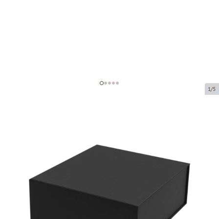
1/5
Gift boxes with magnet
Product code:
DK11
Size:
210 x 210 x 80 mm
Material:
black, matte, anti-scratch
Product cannot be collected from a pickup point.
Price per 1 piece