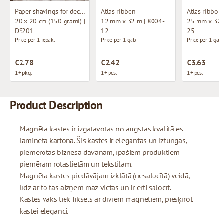
Paper shavings for decoration
Atlas ribbon
Atlas ribbo
20 x 20 cm (150 grami) |
12 mm x 32 m | 8004-
25 mm x 32
DS201
12
25
Price per 1 iepak.
Price per 1 gab.
Price per 1 ga
€2.78
€2.42
€3.63
1+ pkg.
1+ pcs.
1+ pcs.
Product Description
Magnēta kastes ir izgatavotas no augstas kvalitātes
laminēta kartona. Šis kastes ir elegantas un izturīgas,
piemērotas biznesa dāvanām, īpašiem produktiem -
piemēram rotaslietām un tekstilam.
Magnēta kastes piedāvājam izklātā (nesalocītā) veidā,
līdz ar to tās aizņem maz vietas un ir ērti salocīt.
Kastes vāks tiek fiksēts ar diviem magnētiem, piešķirot
kastei eleganci.