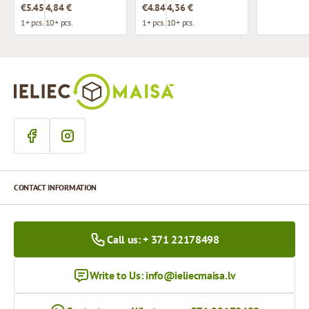
€5.45
4,84 €
€4.84
4,36 €
1+ pcs.
10+ pcs.
1+ pcs.
10+ pcs.
CONTACT INFORMATION
Call us: + 371 22178498
Write to Us:
info@ieliecmaisa.lv