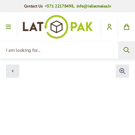
Contact Us
+371 22178498
,
info@ieliecmaisa.lv
Skip to Content
I am looking for...