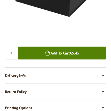
€5.45
€4.84
1+ pcs.
10+ pcs.
Quantity
Add To Cart
€5.45
Delivery Info
Return Policy
Printing Options