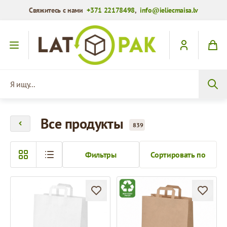
Свяжитесь с нами
+371 22178498
,
info@ieliecmaisa.lv
Перейти к содержимому
Я ищу...
Все продукты
839
Фильтры
Сортировать по