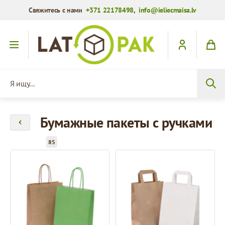
Свяжитесь с нами
+371 22178498
,
info@ieliecmaisa.lv
Перейти к содержимому
Я ищу...
Бумажные пакеты с ручками
85