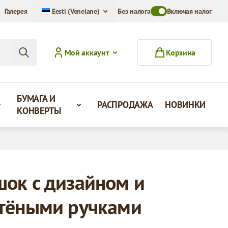
Галерея
Eesti (Venelane)
Без налога
Toggle VAT Mode Swit
Включая налог
Мой аккаунт
Корзина
БУМАГА И
РАСПРОДАЖА
НОВИНКИ
КОНВЕРТЫ
ок с дизайном и
тёными ручками