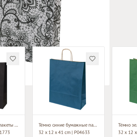
Чёрные бумажные пакеты с плетёными ручками
Тёмно синие бумажные пакеты с коричневыми плетёными ручками
91773
32 x 12 x 41 cm | P04633
32 x 12 