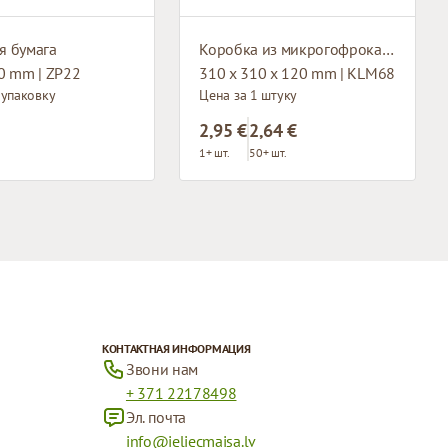
я бумага
Коробка из микрогофрокартона с окном
0 mm | ZP22
310 x 310 x 120 mm | KLM68
 упаковку
Цена за 1 штуку
2,95 €
2,64 €
1+ шт.
50+ шт.
КОНТАКТНАЯ ИНФОРМАЦИЯ
Звони нам
+ 371 22178498
Эл. почта
info@ieliecmaisa.lv