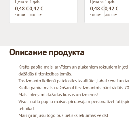
Цена за 1 gab.
Цена за 1 gab.
0,48 €
0,42 €
0,48 €
0,42 €
10+ шт.
200+ шт.
10+ шт.
200+ шт.
Описание продукта
Krafta papīra maisi ar vītiem un plakaniem rokturiem ir ļo
dažādās tirdzniecības jomās.
Tos izmanto ikdienā pateicoties kvalitātei, labai cenai un tam
Krafta papīra maisu ražošanai tiek izmantots pārstrādāts 70
Maisi pieejami dažādās krāsās un izmēros!
Visus krafta papīra maisus piedāvājam personalizēt folijspi
tehnikā!
Maisiņi ar jūsu logo būs lielisks reklāmas veids!