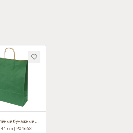
Тёмно зелёные бумажные пакеты с коричневыми плетёными ручками
x 41 cm | P04668