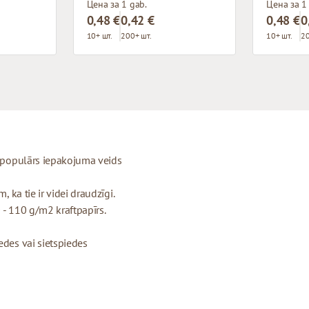
Цена за 1 gab.
Цена за 1
0,48 €
0,42 €
0,48 €
0
10+ шт.
200+ шт.
10+ шт.
20
ti populārs iepakojuma veids
, ka tie ir videi draudzīgi.
 - 110 g/m2 kraftpapīrs.
edes vai sietspiedes