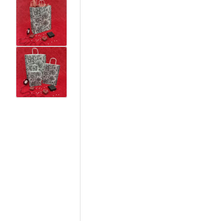
View larger image
View larger image