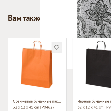
Вам также может понравиться
Оранжевые бумажные пакеты с плетёными ручками
32 x 12 x 41 cm | P04627
32 x 12 x 41 cm | P