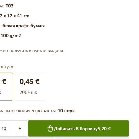
ра:
T03
2 x 12 x 41 cm
л:
белая крафт-бумага
:
100 g/m2
жно получить в пункте выдачи.
 штуку
 €
0,45 €
.
200+ шт.
альное количество заказа:
10 штук
во
Добавить В Корзину
5,20 €