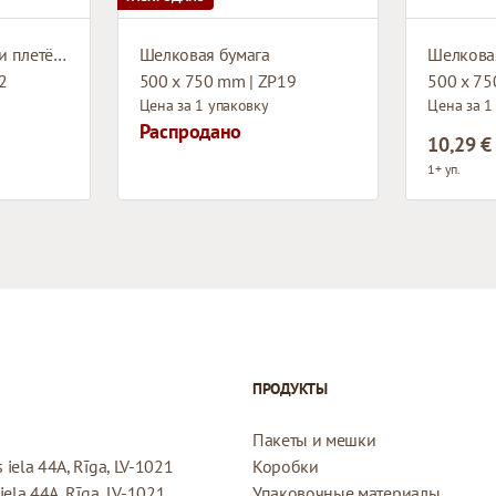
Мешок с дизайном и плетёными ручками
Шелковая бумага
Шелкова
02
500 x 750 mm | ZP19
500 x 75
Цена за 1 упаковку
Цена за 1
Распродано
10,29 €
1+ уп.
ПРОДУКТЫ
Пакеты и мешки
iela 44A, Rīga, LV-1021
Коробки
ela 44A, Rīga, LV-1021
Упаковочные материалы