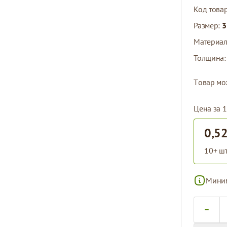
Код това
Размер:
3
Материа
Толщина
Tовар мо
Цена за 1
0,52
10+ шт
Миним
Количест