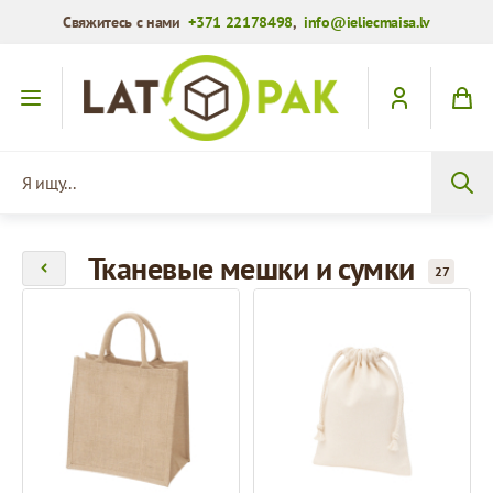
Свяжитесь с нами
+371 22178498
,
info@ieliecmaisa.lv
Перейти к содержимому
Я ищу...
Тканевые мешки и сумки
27