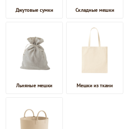
Джутовые сумки
Складные мешки
Льняные мешки
Мешки из ткани