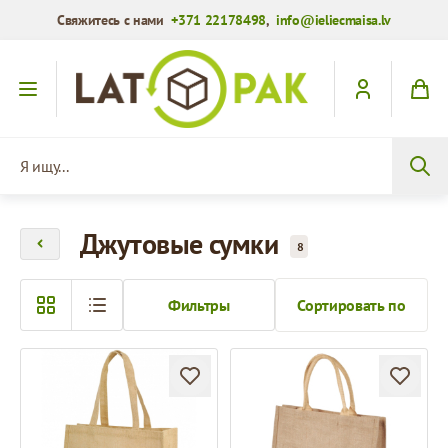
Свяжитесь с нами
+371 22178498
,
info@ieliecmaisa.lv
Перейти к содержимому
Я ищу...
Джутовые сумки
8
Фильтры
Сортировать по