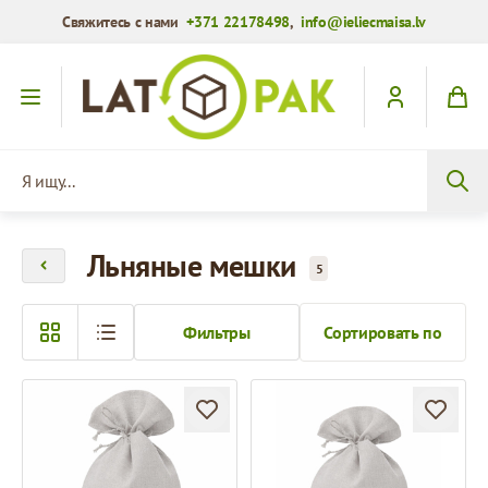
Свяжитесь с нами
+371 22178498
,
info@ieliecmaisa.lv
Перейти к содержимому
Я ищу...
Льняные мешки
5
Фильтры
Сортировать по