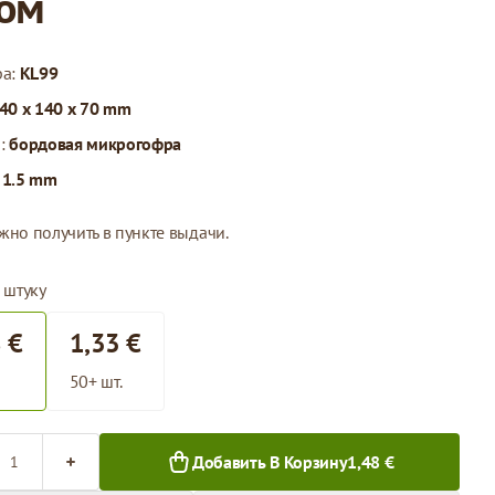
ом
ра:
KL99
40 x 140 x 70 mm
л:
бордовая микрогофра
:
1.5 mm
жно получить в пункте выдачи.
 штуку
 €
1,33 €
50+ шт.
во
Добавить В Корзину
1,48 €