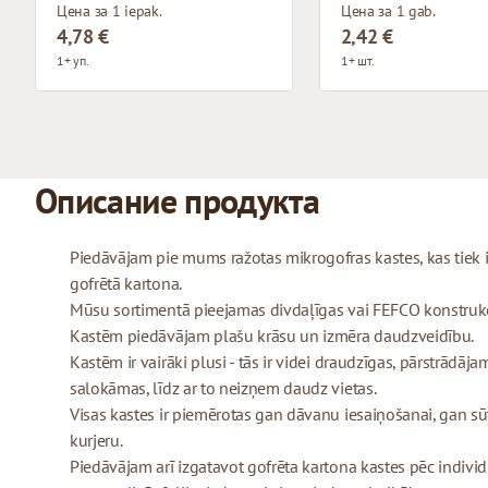
Цена за 1 iepak.
Цена за 1 gab.
4,78 €
2,42 €
1+ уп.
1+ шт.
Описание продукта
Piedāvājam pie mums ražotas mikrogofras kastes, kas tiek
gofrētā kartona.
Mūsu sortimentā pieejamas divdaļīgas vai FEFCO konstrukcij
Kastēm piedāvājam plašu krāsu un izmēra daudzveidību.
Kastēm ir vairāki plusi - tās ir videi draudzīgas, pārstrādājam
salokāmas, līdz ar to neizņem daudz vietas.
Visas kastes ir piemērotas gan dāvanu iesaiņošanai, gan sū
kurjeru.
Piedāvājam arī izgatavot gofrēta kartona kastes pēc indivi