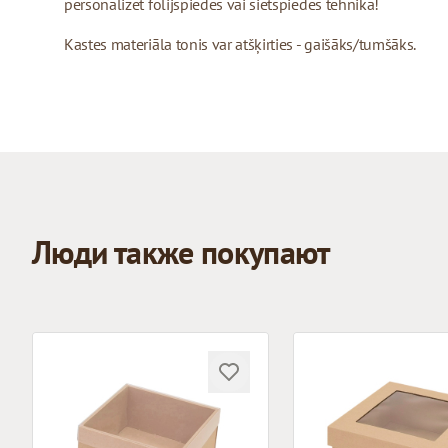
personalizēt folijspiedes vai sietspiedes tehnikā!
Kastes materiāla tonis var atšķirties - gaišāks/tumšāks.
Люди также покупают