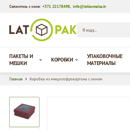
Свяжитесь с нами
+371 22178498
,
info@ieliecmaisa.lv
Перейти к содержимому
Я ищу...
ПАКЕТЫ И
УПАКОВОЧНЫЕ
КОРОБКИ
МЕШКИ
МАТЕРИАЛЫ
Главная
Коробка из микрогофрокартона с окном
View larger image