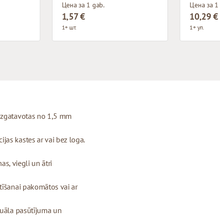
Цена за 1 gab.
Цена за 1 
1,57 €
10,29 €
1+ шт.
1+ уп.
 izgatavotas no 1,5 mm
as kastes ar vai bez loga.
as, viegli un ātri
tīšanai pakomātos vai ar
duāla pasūtījuma un