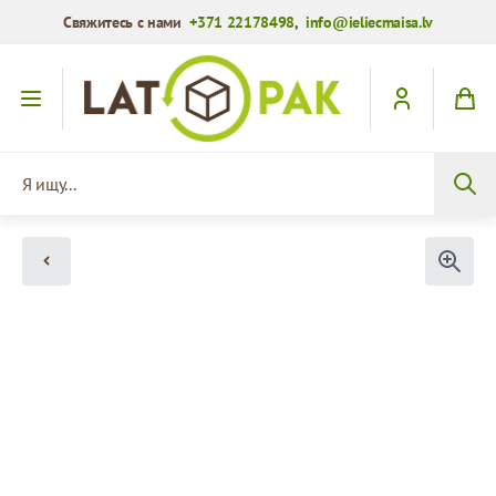
Свяжитесь с нами
+371 22178498
,
info@ieliecmaisa.lv
Перейти к содержимому
Я ищу...