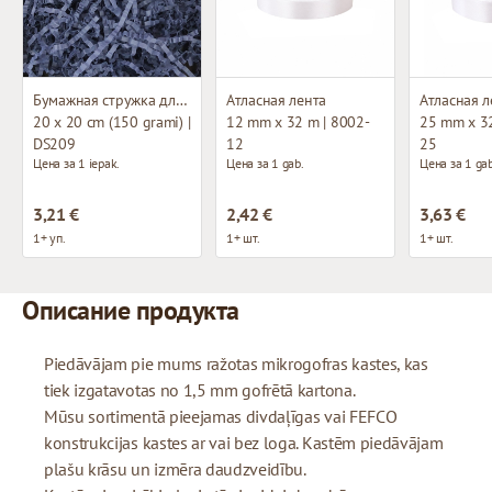
Бумажная стружка для декорирования
Атласная лента
Атласная л
20 x 20 cm (150 grami) |
12 mm x 32 m | 8002-
25 mm x 32
DS209
12
25
Цена за 1 iepak.
Цена за 1 gab.
Цена за 1 gab
3,21 €
2,42 €
3,63 €
1+ уп.
1+ шт.
1+ шт.
Описание продукта
Piedāvājam pie mums ražotas mikrogofras kastes, kas
tiek izgatavotas no 1,5 mm gofrētā kartona.
Mūsu sortimentā pieejamas divdaļīgas vai FEFCO
konstrukcijas kastes ar vai bez loga. Kastēm piedāvājam
plašu krāsu un izmēra daudzveidību.