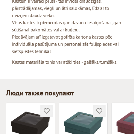
Kastēm ir vairāki plusi - tās ir videi draudzīgas,
pārstrādājamas, viegli un ātri salokāmas, līdz ar to
neizņem daudz vietas.
Visas kastes ir piemērotas gan dāvanu iesaiņošanai, gan
sūtīšanai pakomātos vai ar kurjeru.
Piedāvājam arī izgatavot gofrēta kartona kastes pēc
individuāla pasūtījuma un personalizēt folijspiedes vai
sietspiedes tehnikā!
Kastes materiāla tonis var atšķirties - gaišāks/tumšāks.
Люди также покупают