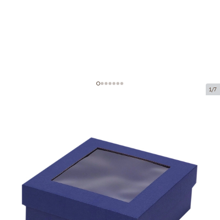
1/7
Коробка из микрогофрокартона с
окном
Код товара:
KL92
Размер:
190 x 190 x 80 mm
Материал:
синяя микрогофра
Толщина:
1.5 mm