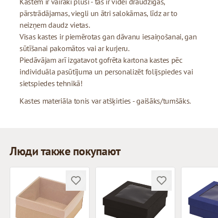
Kastēm ir vairāki plusi - tās ir videi draudzīgas,
pārstrādājamas, viegli un ātri salokāmas, līdz ar to
neizņem daudz vietas.
Visas kastes ir piemērotas gan dāvanu iesaiņošanai, gan
sūtīšanai pakomātos vai ar kurjeru.
Piedāvājam arī izgatavot gofrēta kartona kastes pēc
individuāla pasūtījuma un personalizēt folijspiedes vai
sietspiedes tehnikā!
Kastes materiāla tonis var atšķirties - gaišāks/tumšāks.
Люди также покупают