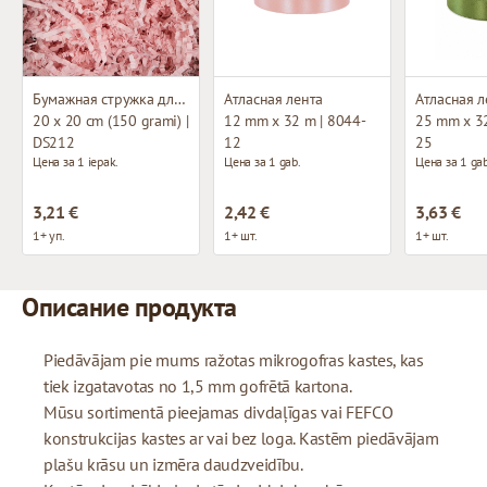
Бумажная стружка для декорирования
Атласная лента
Атласная л
20 x 20 cm (150 grami) |
12 mm x 32 m | 8044-
25 mm x 32
DS212
12
25
Цена за 1 iepak.
Цена за 1 gab.
Цена за 1 gab
3,21 €
2,42 €
3,63 €
1+ уп.
1+ шт.
1+ шт.
Описание продукта
Piedāvājam pie mums ražotas mikrogofras kastes, kas
tiek izgatavotas no 1,5 mm gofrētā kartona.
Mūsu sortimentā pieejamas divdaļīgas vai FEFCO
konstrukcijas kastes ar vai bez loga. Kastēm piedāvājam
plašu krāsu un izmēra daudzveidību.