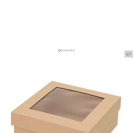
1/7
Коробка из микрогофрокартона с
окном
Код товара:
KL25
Размер:
250 x 250 x 100 mm
Материал:
коричневая микрогофра
Толщина:
1.5 mm