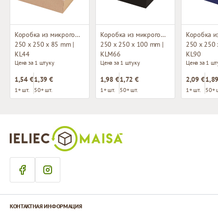
Коробка из микрогофрокартона с окном
Коробка из микрогофрокартона с окном
250 x 250 x 85 mm |
250 x 250 x 100 mm |
250 x 250 
KL44
KLM66
KL90
Цена за 1 штуку
Цена за 1 штуку
Цена за 1 шт
1,54 €
1,39 €
1,98 €
1,72 €
2,09 €
1,89
1+ шт.
50+ шт.
1+ шт.
50+ шт.
1+ шт.
50+ 
КОНТАКТНАЯ ИНФОРМАЦИЯ