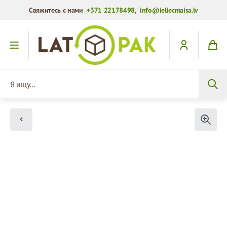
Свяжитесь с нами
+371 22178498
,
info@ieliecmaisa.lv
Перейти к содержимому
Я ищу...