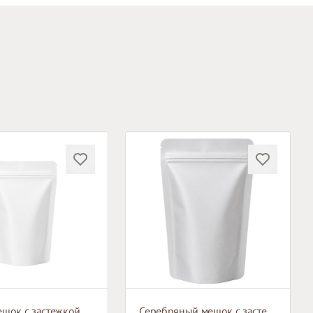
Белый мешок с застежкой зип-лок
Серебряный мешок с застежкой зип-лок