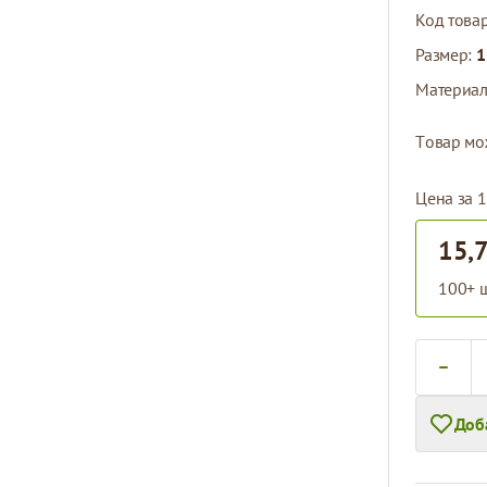
Код това
Размер:
1
Материа
Tовар мо
Цена за 
15,
100+ ш
Количест
Доб