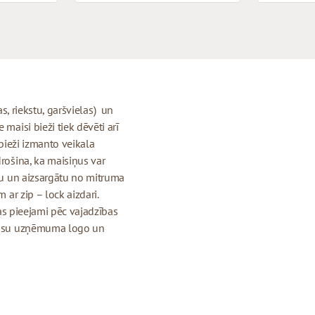
jas, riekstu, garšvielas) un
maisi bieži tiek dēvēti arī
 bieži izmanto veikala
drošina, ka maisiņus var
igu un aizsargātu no mitruma
 ar zip – lock aizdari.
 kas pieejami pēc vajadzības
r jūsu uzņēmuma logo un