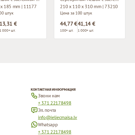
 x 185 mm | 11177
210 x 110 x 310 mm | 73210
00 штук
Цена за 100 штук
13,31 €
44,77 €
41,14 €
1 000+ шт.
100+ шт.
1 000+ шт.
КОНТАКТНАЯ ИНФОРМАЦИЯ
Звони нам
+ 371 22178498
Эл. почта
info@ieliecmaisa.lv
Whatsapp
+ 371 22178498