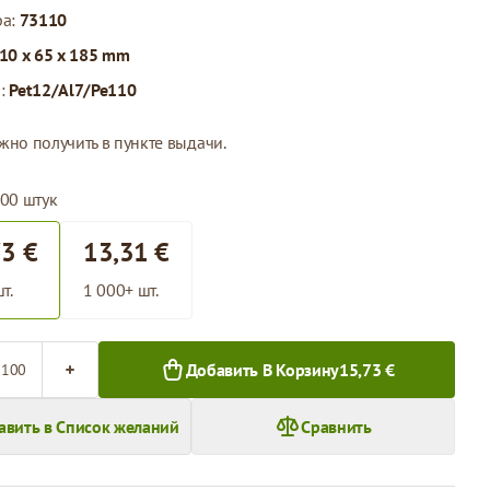
ра:
73110
10 x 65 x 185 mm
л:
Pet12/Al7/Pe110
жно получить в пункте выдачи.
100 штук
73 €
13,31 €
т.
1 000+ шт.
во
Добавить В Корзину
15,73 €
авить в Список желаний
Сравнить