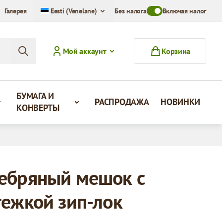
Галерея
Eesti (Venelane)
Без налога
Toggle VAT Mode Swit
Включая налог
Мой аккаунт
Корзина
БУМАГА И
РАСПРОДАЖА
НОВИНКИ
КОНВЕРТЫ
ебряный мешок с
тежкой зип-лок