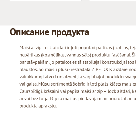
Описание продукта
Maisi ar zip-lock aizdari ir ļoti populāri pārtikas ( kafijas, tē
nepārtikas (kosmētikas, vannas sāls) produktu fasēšanai. Šie 
par stāvpakām, jo pateicoties tā stabilajai konstrukcijai tos
plauktos. Šo maisu plusi - iestrādāta ZIP - LOCK aizdare no
vairākkārtīgi atvērt un aizvērt, tā saglabājot produktu sva
vai gaisa. Mūsu sortimentā šobrīd ir ļoti plašs klāsts maisiem
Caurspīdīgi, krāsaini vai papīra maisi ar zip – lock aizdari,
ar vai bez loga. Papīra maisus piedāvājam arī nodrukāt a
produkta aprakstu.