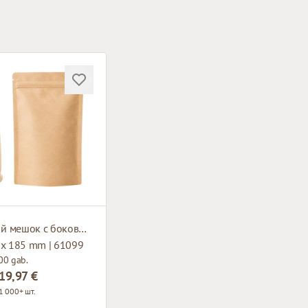
Бумажный мешок с боковым окном и застежкой зип-лок
 x 185 mm | 61099
00 gab.
19,97 €
1 000+ шт.