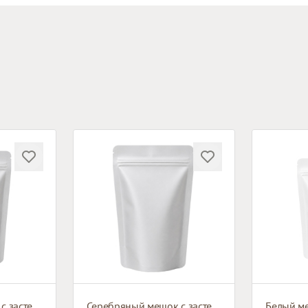
Серебряный мешок с застежкой зип-лок
Серебряный мешок с застежкой зип-лок