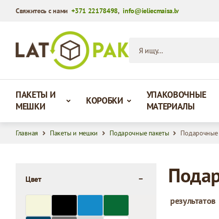
Свяжитесь с нами
+371 22178498
,
info@ieliecmaisa.lv
Перейти к содержимому
Я ищу...
ПАКЕТЫ И
УПАКОВОЧНЫЕ
КОРОБКИ
МЕШКИ
МАТЕРИАЛЫ
Главная
Пакеты и мешки
Подарочные пакеты
Подарочные 
Подар
Цвет
filter
результатов