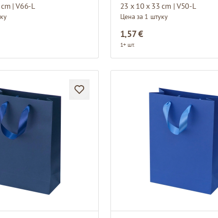
 cm | V66-L
23 x 10 x 33 cm | V50-L
уку
Цена за 1 штуку
1,57 €
1+ шт.