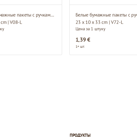
Бежевые бумажные пакеты с ручками из атласной ленты
 cm | V08-L
23 x 10 x 33 cm | V72-L
уку
Цена за 1 штуку
1,39 €
1+ шт.
ПРОДУКТЫ