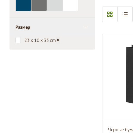
Размер
filter
23 x 10 x 33 cm
8
products available