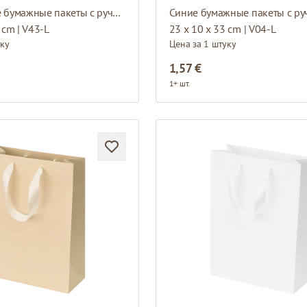
Темно синие бумажные пакеты с ручками из атласной ленты
 cm | V43-L
23 x 10 x 33 cm | V04-L
уку
Цена за 1 штуку
1,57 €
1+ шт.