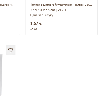
Синие бумажные пакеты с ручками из атласной ленты
Тёмно зеленые бумажные пакеты с ручками из атласной ленты
23 x 10 x 33 cm | V12-L
Цена за 1 штуку
1,57 €
1+ шт.