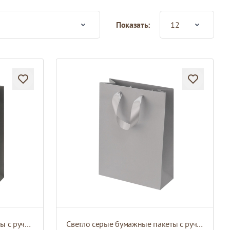
Показать:
Темно серые бумажные пакеты с ручками из атласной ленты
Светло серые бумажные пакеты с ручками из атласной ленты