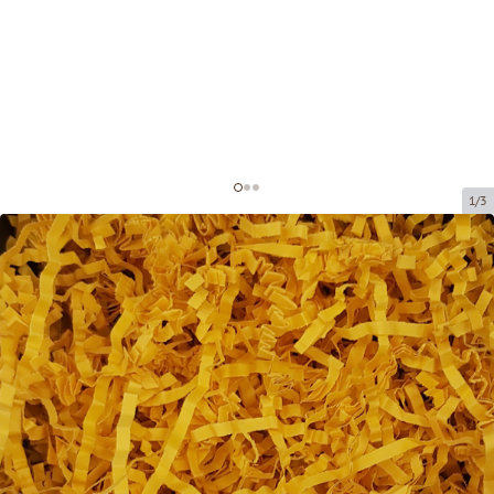
1/3
Бумажная стружка для
декорирования
Код товара:
DS211
Размер:
20 x 20 cm (150 grami)
Материал:
бумага, 4 мм
Tовар можно получить в пункте выдачи.