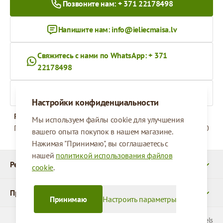
Позвоните нам: + 371 22178498
Напишите нам:
info@ieliecmaisa.lv
Свяжитесь с нами по WhatsApp: + 371
22178498
На ieliecmaisa.lv
Настройки конфиденциальности
Рабочее время
Мы используем файлы cookie для улучшения
Понедельник - Пятница
09:00 - 17:00
вашего опыта покупок в нашем магазине.
Нажимая "Принимаю", вы соглашаетесь с
нашей
политикой использования файлов
Реквизиты
cookie
.
Продукты
Принимаю
Настроить параметры
© 2026 SIA Parcels