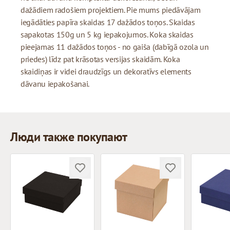
dažādiem radošiem projektiem. Pie mums piedāvājam
iegādāties papīra skaidas 17 dažādos toņos. Skaidas
sapakotas 150g un 5 kg iepakojumos. Koka skaidas
pieejamas 11 dažādos toņos - no gaiša (dabīgā ozola un
priedes) līdz pat krāsotas versijas skaidām. Koka
skaidiņas ir videi draudzīgs un dekoratīvs elements
dāvanu iepakošanai.
Люди также покупают