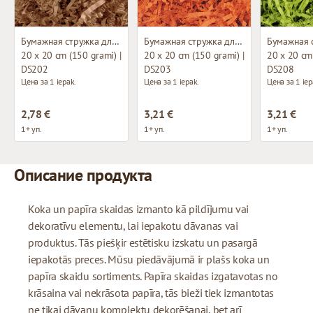
Бумажная стружка для декорирования
Бумажная стружка для декорирования
20 x 20 cm (150 grami) |
20 x 20 cm (150 grami) |
20 x 20 cm 
DS202
DS203
DS208
Цена за 1 iepak.
Цена за 1 iepak.
Цена за 1 iep
2,78 €
3,21 €
3,21 €
1+ уп.
1+ уп.
1+ уп.
Описание продукта
Koka un papīra skaidas izmanto kā pildījumu vai
dekoratīvu elementu, lai iepakotu dāvanas vai
produktus. Tās piešķir estētisku izskatu un pasargā
iepakotās preces. Mūsu piedāvājumā ir plašs koka un
papīra skaidu sortiments. Papīra skaidas izgatavotas no
krāsaina vai nekrāsota papīra, tās bieži tiek izmantotas
ne tikai dāvanu komplektu dekorēšanai, bet arī