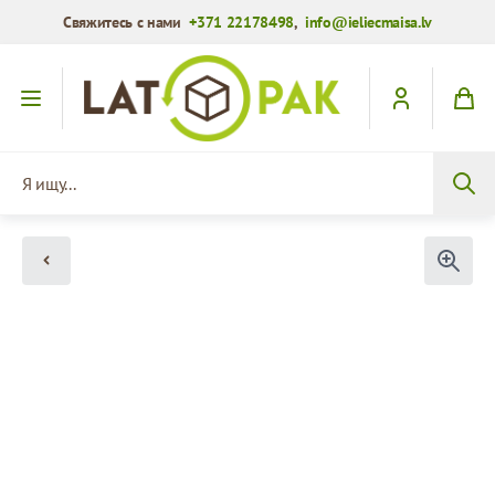
Свяжитесь с нами
+371 22178498
,
info@ieliecmaisa.lv
Перейти к содержимому
Я ищу...