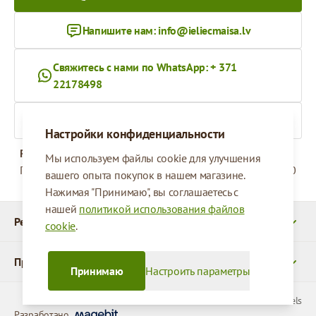
Напишите нам:
info@ieliecmaisa.lv
Свяжитесь с нами по WhatsApp: + 371
22178498
На ieliecmaisa.lv
Настройки конфиденциальности
Рабочее время
Мы используем файлы cookie для улучшения
Понедельник - Пятница
09:00 - 17:00
вашего опыта покупок в нашем магазине.
Нажимая "Принимаю", вы соглашаетесь с
нашей
политикой использования файлов
Реквизиты
cookie
.
Продукты
Принимаю
Настроить параметры
© 2026 SIA Parcels
Разработано