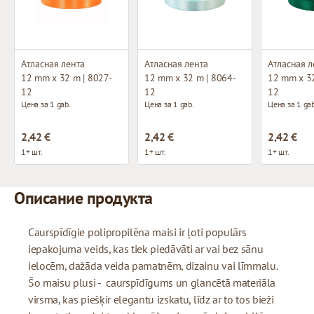
Атласная лента
Атласная лента
Атласная л
12 mm x 32 m | 8027-
12 mm x 32 m | 8064-
12 mm x 32
12
12
12
Цена за 1 gab.
Цена за 1 gab.
Цена за 1 gab
2,42 €
2,42 €
2,42 €
1+ шт.
1+ шт.
1+ шт.
Описание продукта
Caurspīdīgie polipropilēna maisi ir ļoti populārs
iepakojuma veids, kas tiek piedāvāti ar vai bez sānu
ielocēm, dažāda veida pamatnēm, dizainu vai līmmalu.
Šo maisu plusi - caurspīdīgums un glancētā materiāla
virsma, kas piešķir elegantu izskatu, līdz ar to tos bieži