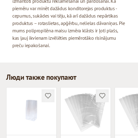
izmantoti produktu reklamēšanai un pārdošanai. Kā
piemēru var minēt dažādus konditorejas produktus -
cepumus, sukādes vai tēju, kā arī dažādus nepārtikas
produktus – rotaslietas, apģērbu, nelielas dāvaniņas. Pie
mums polipropilēna maisu izmēra klāsts ir ļoti plašs,
kas ļauj ikvienam izvēlēties piemērotāko risinājumu
preču iepakošanai.
Люди также покупают