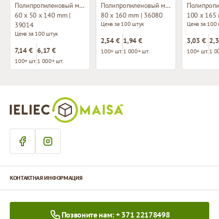
Полипропиленовый мешок с плоским дном
Полипропиленовый мешок без складки
60 x 50 x 140 mm |
80 x 160 mm | 36080
100 x 165
Цена за 100 штук
Цена за 100
39014
Цена за 100 штук
2,54 €
1,94 €
3,03 €
2,3
7,14 €
6,17 €
100+ шт.
1 000+ шт.
100+ шт.
1 0
100+ шт.
1 000+ шт.
КОНТАКТНАЯ ИНФОРМАЦИЯ
Позвоните нам: + 371 22178498