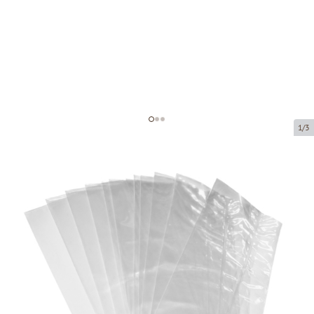
1/3
Полипропиленовый мешок без
складки
Код товара:
36060
Размер:
60 x 130 mm
Материал:
OPP
Толщина:
40 µ