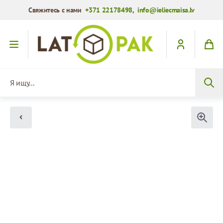
Свяжитесь с нами
+371 22178498
,
info@ieliecmaisa.lv
Перейти к содержимому
Я ищу...