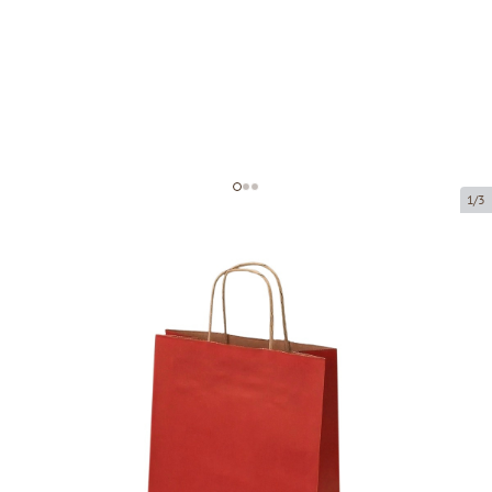
1/3
Тёмно красные бумажные пакеты
с плетёными ручками
Код товара:
P93932
Размер:
22 x 10 x 31 cm
Материал:
крафт-бумага
Толщина:
90 g/m2