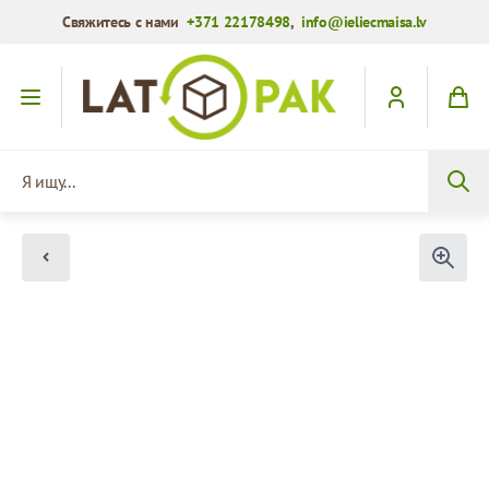
Свяжитесь с нами
+371 22178498
,
info@ieliecmaisa.lv
Перейти к содержимому
Я ищу...