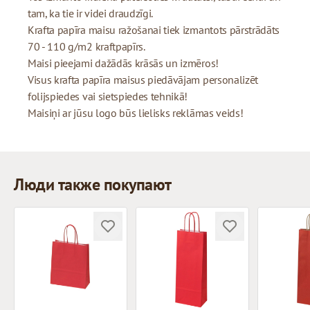
tam, ka tie ir videi draudzīgi.
Krafta papīra maisu ražošanai tiek izmantots pārstrādāts
70 - 110 g/m2 kraftpapīrs.
Maisi pieejami dažādās krāsās un izmēros!
Visus krafta papīra maisus piedāvājam personalizēt
folijspiedes vai sietspiedes tehnikā!
Maisiņi ar jūsu logo būs lielisks reklāmas veids!
Люди также покупают