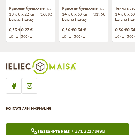
Красные бумажные пакеты с плетёными ручками
Красные бумажные пакеты с плетёными ручками
18 x 8 x 22 cm | P16083
14 x 8 x 39 cm | P01968
14 x 8 x 3
Цена за 1 штуку
Цена за 1 штуку
Цена за 1 шт
0,33 €
0,27 €
0,36 €
0,34 €
0,36 €
0,34
10+ шт.
300+ шт.
10+ шт.
300+ шт.
10+ шт.
300+
КОНТАКТНАЯ ИНФОРМАЦИЯ
Позвоните нам: + 371 22178498