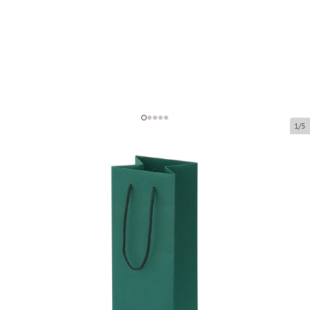
1/5
Тёмно зеленые бумажные пакеты
с тканевыми ручками
Код товара:
V21
Размер:
11 x 11 x 40 cm
Материал:
бумага
Толщина:
200 g/m2