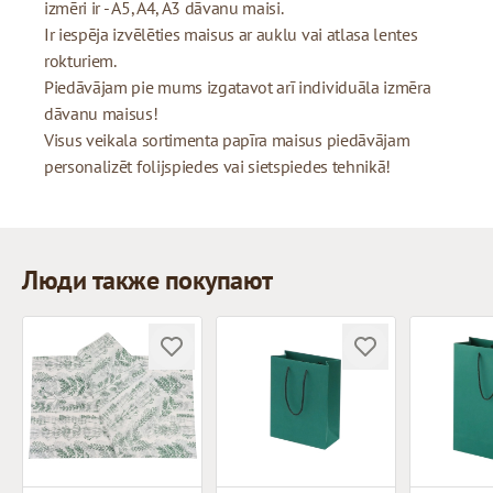
izmēri ir - A5, A4, A3 dāvanu maisi.
Ir iespēja izvēlēties maisus ar auklu vai atlasa lentes
rokturiem.
Piedāvājam pie mums izgatavot arī individuāla izmēra
dāvanu maisus!
Visus veikala sortimenta papīra maisus piedāvājam
personalizēt folijspiedes vai sietspiedes tehnikā!
Люди также покупают