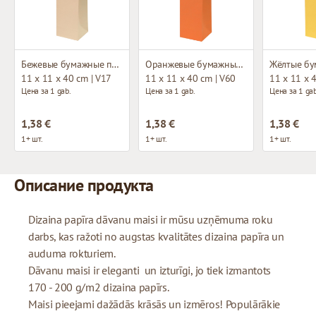
Бежевые бумажные пакеты с тканевыми ручками
Оранжевые бумажные пакеты с тканевыми ручками
11 x 11 x 40 cm | V17
11 x 11 x 40 cm | V60
11 x 11 x 
Цена за 1 gab.
Цена за 1 gab.
Цена за 1 gab
1,38 €
1,38 €
1,38 €
1+ шт.
1+ шт.
1+ шт.
Описание продукта
Dizaina papīra dāvanu maisi ir mūsu uzņēmuma roku
darbs, kas ražoti no augstas kvalitātes dizaina papīra un
auduma rokturiem.
Dāvanu maisi ir eleganti un izturīgi, jo tiek izmantots
170 - 200 g/m2 dizaina papīrs.
Maisi pieejami dažādās krāsās un izmēros! Populārākie