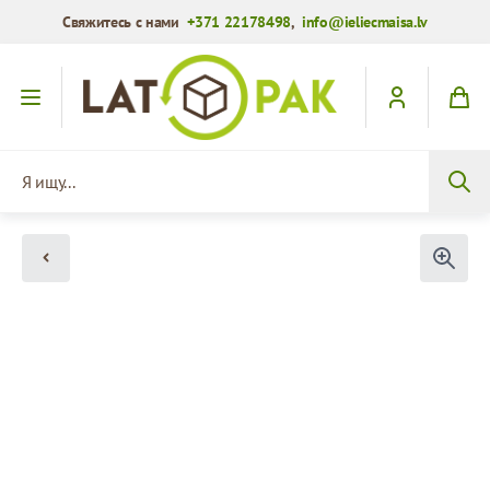
Свяжитесь с нами
+371 22178498
,
info@ieliecmaisa.lv
Перейти к содержимому
Я ищу...