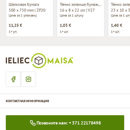
Шелковая бумага
Тёмно зеленые бумажные пакеты с тканевыми ручками
500 x 750 mm | ZP20
16 x 8 x 22 cm | V27
23 x 10 x 
Цена за 1 упаковку
Цена за 1 штуку
Цена за 1 шт
11,25 €
1,03 €
1,40 €
1+ уп.
1+ шт.
1+ шт.
КОНТАКТНАЯ ИНФОРМАЦИЯ
Позвоните нам: + 371 22178498