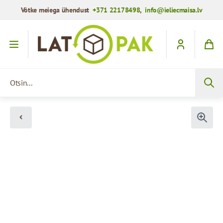
Võtke meiega ühendust
+371 22178498
,
info@ieliecmaisa.lv
Mine sisule
Otsin...