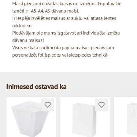
Maisi pieejami dažādās krāsās un izmēros! Populārākie
izmēri ir - A5, A4, A3 dāvanu maisi.
Ir iespēja izvēlēties maisus ar auklu vai atlasa lentes
rokturiem.
Piedāvājam pie mums izgatavot arī individuāla izmēra
dāvanu maisus!
Visus veikala sortimenta papīra maisus piedāvājam
personalizēt folijspiedes vai sietspiedes tehnikā!
Inimesed ostavad ka