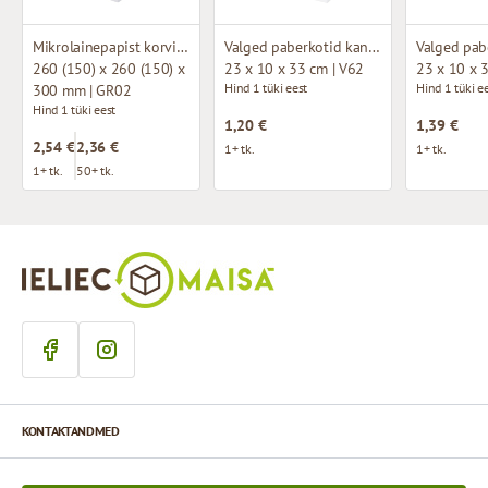
Mikrolainepapist korvike kangast sangadega
Valged paberkotid kangast käepidemetega
260 (150) x 260 (150) x
23 x 10 x 33 cm | V62
23 x 10 x 
Hind 1 tüki eest
Hind 1 tüki e
300 mm | GR02
Hind 1 tüki eest
1,20 €
1,39 €
2,54 €
2,36 €
1+ tk.
1+ tk.
1+ tk.
50+ tk.
KONTAKTANDMED