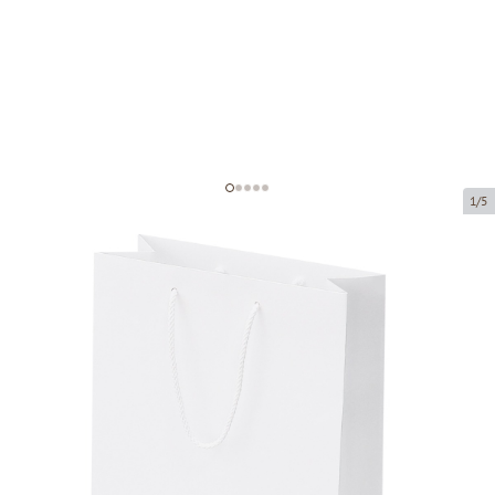
1/5
Valged paberkotid kangast
käepidemetega
Toote kood:
V57
Suurus:
32 x 14 x 42 cm
Materjal:
paber
Paksus:
200 g/m2