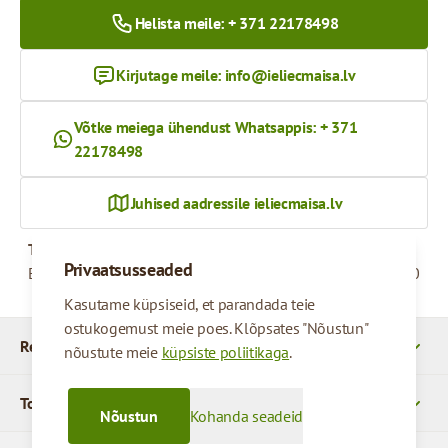
Helista meile: + 371 22178498
Kirjutage meile:
info@ieliecmaisa.lv
Võtke meiega ühendust Whatsappis: + 371
22178498
Juhised aadressile ieliecmaisa.lv
Tööaeg
Privaatsusseaded
Esmaspäevast reedeni
09:00 - 17:00
Kasutame küpsiseid, et parandada teie
ostukogemust meie poes. Klõpsates "Nõustun"
Rekvizītid
nõustute meie
küpsiste poliitikaga
.
Tooted
Nõustun
Kohanda seadeid