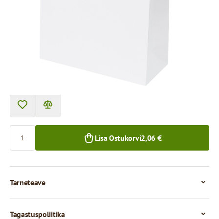
Toote saab kätte pakipunktist.
Hind 1 tüki eest
2,06 €
1+ tk.
Kogus
Lisa Ostukorvi
2,06 €
Tarneteave
Tagastuspoliitika