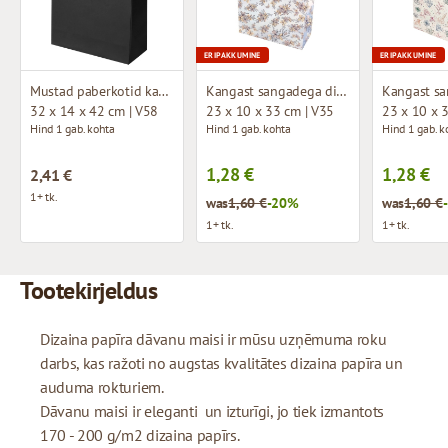
ERIPAKKUMINE
ERIPAKKUMINE
Mustad paberkotid kangast käepidemetega
Kangast sangadega disainkott
32 x 14 x 42 cm | V58
23 x 10 x 33 cm | V35
23 x 10 x 
Hind 1 gab. kohta
Hind 1 gab. kohta
Hind 1 gab. k
1,28 €
1,28 €
2,41 €
1+ tk.
was
1,60 €
-20%
was
1,60 €
1+ tk.
1+ tk.
Tootekirjeldus
Dizaina papīra dāvanu maisi ir mūsu uzņēmuma roku
darbs, kas ražoti no augstas kvalitātes dizaina papīra un
auduma rokturiem.
Dāvanu maisi ir eleganti un izturīgi, jo tiek izmantots
170 - 200 g/m2 dizaina papīrs.