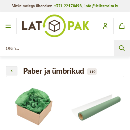
Võtke meiega ühendust
+371 22178498
,
info@ieliecmaisa.lv
Mine sisule
Otsin...
Paber ja ümbrikud
110