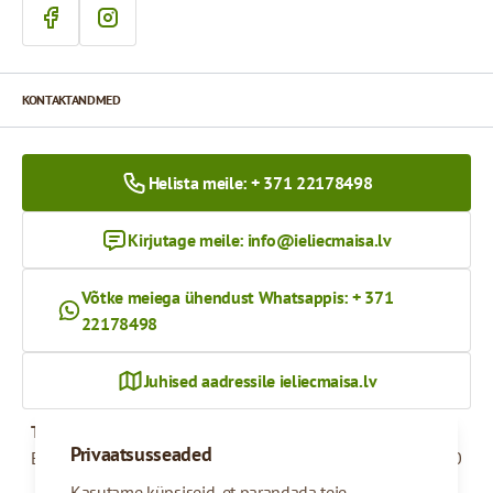
KONTAKTANDMED
Helista meile: + 371 22178498
Kirjutage meile:
info@ieliecmaisa.lv
Võtke meiega ühendust Whatsappis: + 371
22178498
Juhised aadressile ieliecmaisa.lv
Tööaeg
Privaatsusseaded
Esmaspäevast reedeni
09:00 - 17:00
Kasutame küpsiseid, et parandada teie