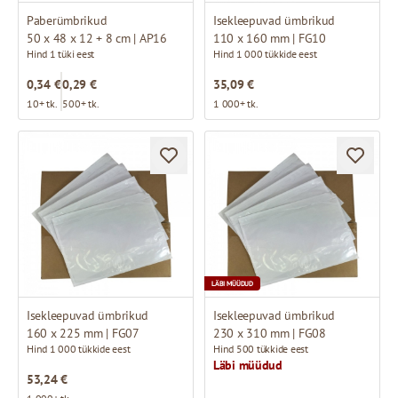
Paberümbrikud
Isekleepuvad ümbrikud
50 x 48 x 12 + 8 cm | AP16
110 x 160 mm | FG10
Hind 1 tüki eest
Hind 1 000 tükkide eest
0,34 €
0,29 €
35,09 €
10+ tk.
500+ tk.
1 000+ tk.
LÄBI MÜÜDUD
Isekleepuvad ümbrikud
Isekleepuvad ümbrikud
160 x 225 mm | FG07
230 x 310 mm | FG08
Hind 1 000 tükkide eest
Hind 500 tükkide eest
Läbi müüdud
53,24 €