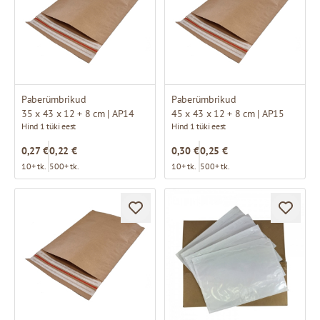
Paberümbrikud
Paberümbrikud
35 x 43 x 12 + 8 cm | AP14
45 x 43 x 12 + 8 cm | AP15
Hind 1 tüki eest
Hind 1 tüki eest
0,27 €
0,22 €
0,30 €
0,25 €
10+ tk.
500+ tk.
10+ tk.
500+ tk.