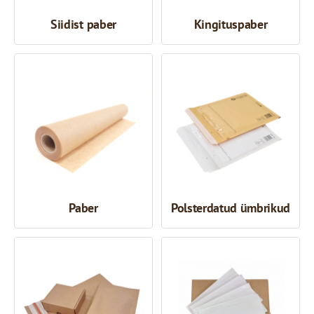
Siidist paber
Kingituspaber
Paber
Polsterdatud ümbrikud