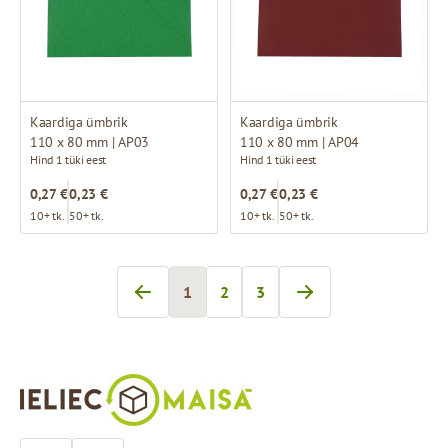
Kaardiga ümbrik
Kaardiga ümbrik
110 x 80 mm | AP03
110 x 80 mm | AP04
Hind 1 tüki eest
Hind 1 tüki eest
0,27 €
0,23 €
0,27 €
0,23 €
10+ tk.
50+ tk.
10+ tk.
50+ tk.
1
2
3
Te loete praegu lehte
Page
Page