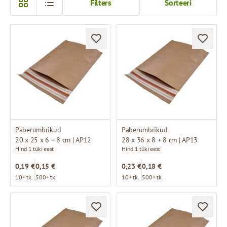
Filters
Sorteeri
Paberümbrikud
Paberümbrikud
20 x 25 x 6 + 8 cm | AP12
28 x 36 x 8 + 8 cm | AP13
Hind 1 tüki eest
Hind 1 tüki eest
0,19 €
0,15 €
0,23 €
0,18 €
10+ tk.
500+ tk.
10+ tk.
500+ tk.