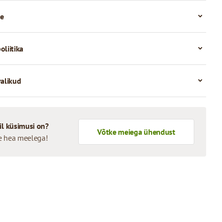
e
oliitika
valikud
il küsimusi on?
Võtke meiega ühendust
e hea meelega!