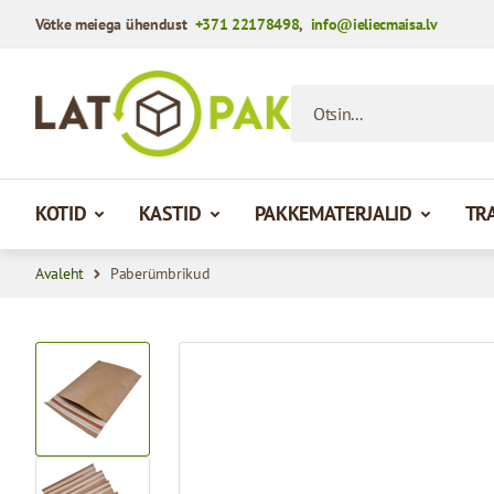
Võtke meiega ühendust
+371 22178498
,
info@ieliecmaisa.lv
Mine sisule
Otsin...
KOTID
KASTID
PAKKEMATERJALID
TR
Avaleht
Paberümbrikud
View larger image
View larger image