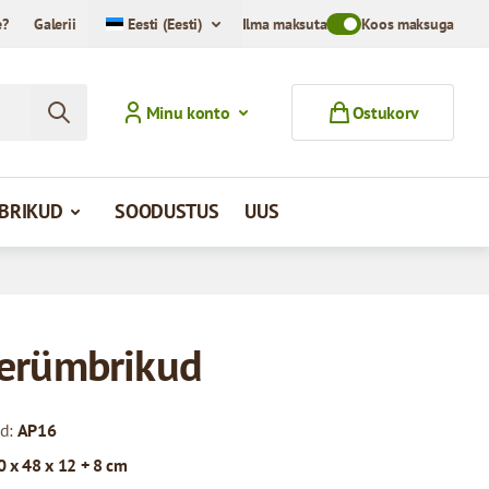
e?
Galerii
Eesti (Eesti)
Ilma maksuta
Toggle VAT Mode Swit
Koos maksuga
Minu konto
Ostukorv
MBRIKUD
SOODUSTUS
UUS
erümbrikud
od:
AP16
0 x 48 x 12 + 8 cm