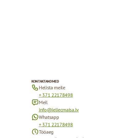
KONTAKTANDMED
Helista meile
+ 371 22178498
Meil
info@ieliecmaisa.lv
Whatsapp
+ 371 22178498
Tööaeg