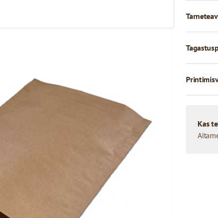
Tarneteav
Tagastusp
Printimis
Kas te
Aitam
ids. Šīs aploksnes izmanto
nelielu internetveikalu