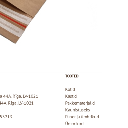
b līmmala, kas ļauj viegli
ortimentā pieejamas brūnas
TOOTED
Kotid
ela 44A, Rīga, LV-1021
Kastid
 44A, Rīga, LV-1021
Pakkematerjalid
Kaunistuseks
053213
Paber ja ümbrikud
Ümbrikud