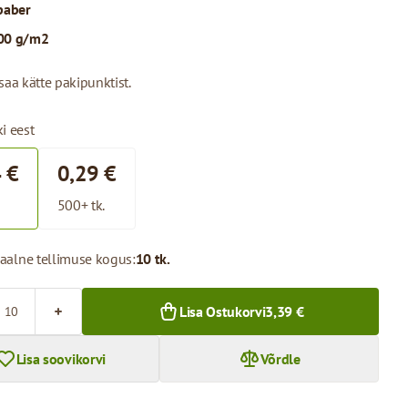
paber
00 g/m2
saa kätte pakipunktist.
i eest
 €
0,29 €
500+ tk.
aalne tellimuse kogus:
10 tk.
Lisa Ostukorvi
3,39 €
Lisa soovikorvi
Võrdle