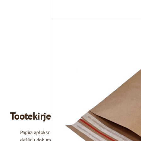
Tootekirjeldus
Papīra aploksnes ar līmmalu ir ļoti populārs iepakojuma ve
dažādu dokumentu, reklāmas materiālu, līgumu, rēķinu un 