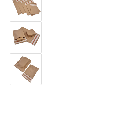
View larger image
View larger image