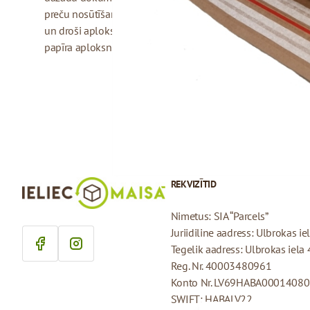
preču nosūtīšanai. Papīra aploksnēm ir pašlīmējošā josla je
un droši aploksni aizvērt bez līmes izmantošanas. Mūsu s
papīra aploksnes ar pieciem dažādiem izmēriem.
REKVIZĪTID
Nimetus: SIA “Parcels”
Juriidiline aadress: Ulbrokas i
Tegelik aadress: Ulbrokas iela
Reg. Nr. 40003480961
Konto Nr. LV69HABA0001408
SWIFT: HABALV22