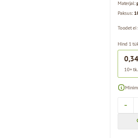
Materjal:
Paksus:
1
Toodet ei 
Hind 1 tük
0,34
10+ tk.
Minim
Kogus