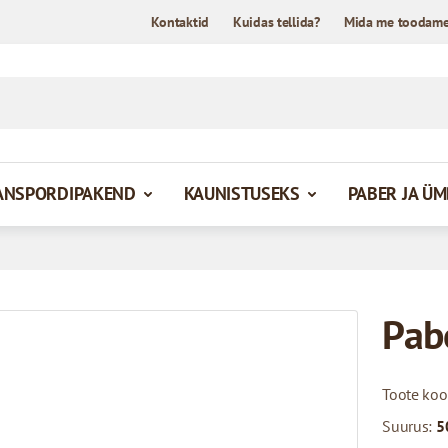
Kontaktid
Kuidas tellida?
Mida me toodam
ANSPORDIPAKEND
KAUNISTUSEKS
PABER JA Ü
Pab
Toote ko
Suurus:
5