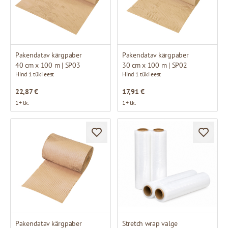
Pakendatav kärgpaber
Pakendatav kärgpaber
40 cm x 100 m | SP03
30 cm x 100 m | SP02
Hind 1 tüki eest
Hind 1 tüki eest
22,87 €
17,91 €
1+ tk.
1+ tk.
Pakendatav kärgpaber
Stretch wrap valge