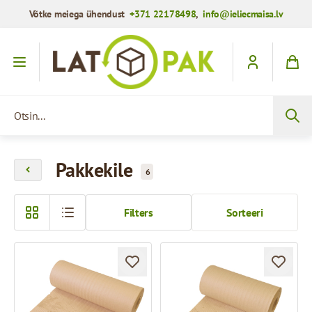
Võtke meiega ühendust
+371 22178498
,
info@ieliecmaisa.lv
Mine sisule
Otsin...
Pakkekile
6
Filters
Sorteeri