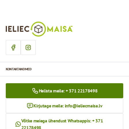
KONTAKTANDMED
Helista meile: + 371 22178498
Kirjutage meile:
info@ieliecmaisa.lv
Võtke meiega ühendust Whatsappis: + 371
22178498