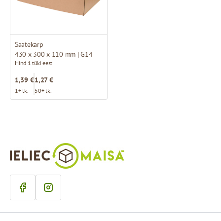
Saatekarp
430 x 300 x 110 mm | G14
Hind 1 tüki eest
1,39 €
1,27 €
1+ tk.
50+ tk.