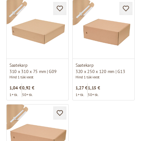
Saatekarp
Saatekarp
310 x 310 x 75 mm | G09
320 x 250 x 120 mm | G13
Hind 1 tüki eest
Hind 1 tüki eest
1,04 €
0,92 €
1,27 €
1,15 €
1+ tk.
50+ tk.
1+ tk.
50+ tk.