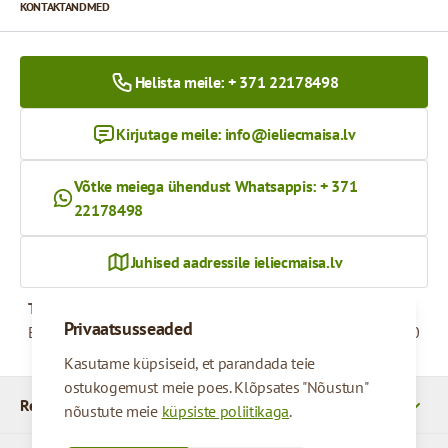
KONTAKTANDMED
Helista meile: + 371 22178498
Kirjutage meile:
info@ieliecmaisa.lv
Võtke meiega ühendust Whatsappis: + 371
22178498
Juhised aadressile ieliecmaisa.lv
Tööaeg
Privaatsusseaded
Esmaspäevast reedeni
09:00 - 17:00
Kasutame küpsiseid, et parandada teie
ostukogemust meie poes. Klõpsates "Nõustun"
Rekvizītid
nõustute meie
küpsiste poliitikaga
.