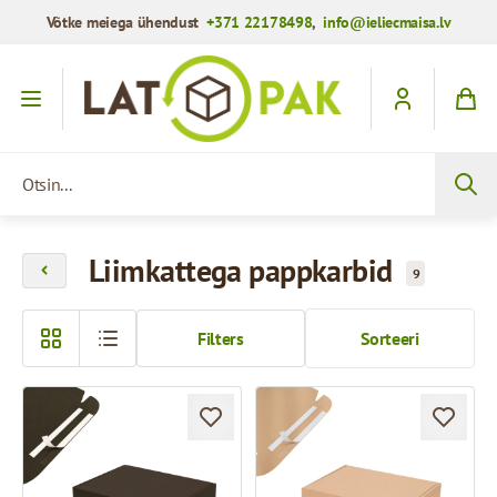
Võtke meiega ühendust
+371 22178498
,
info@ieliecmaisa.lv
Mine sisule
Otsin...
Liimkattega pappkarbid
9
Filters
Sorteeri