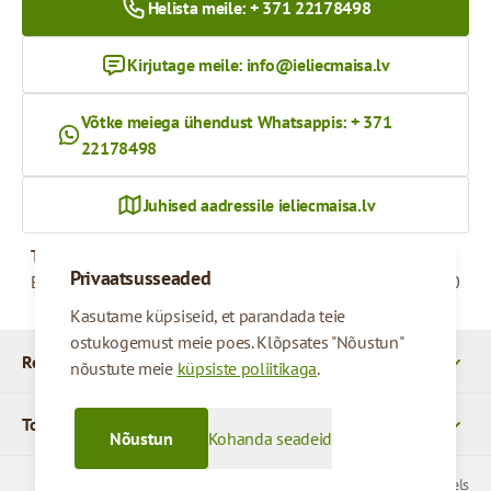
Helista meile: + 371 22178498
Kirjutage meile:
info@ieliecmaisa.lv
Võtke meiega ühendust Whatsappis: + 371
22178498
Juhised aadressile ieliecmaisa.lv
Tööaeg
Privaatsusseaded
Esmaspäevast reedeni
09:00 - 17:00
Kasutame küpsiseid, et parandada teie
ostukogemust meie poes. Klõpsates "Nõustun"
Rekvizītid
nõustute meie
küpsiste poliitikaga
.
Tooted
Nõustun
Kohanda seadeid
© 2026 SIA Parcels