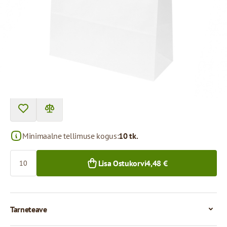
Toote saab kätte pakipunktist.
Hind 1 tüki eest
0,45 €
0,38 €
10+ tk.
200+ tk.
Minimaalne tellimuse kogus:
10 tk.
Kogus
Lisa Ostukorvi
4,48 €
Tarneteave