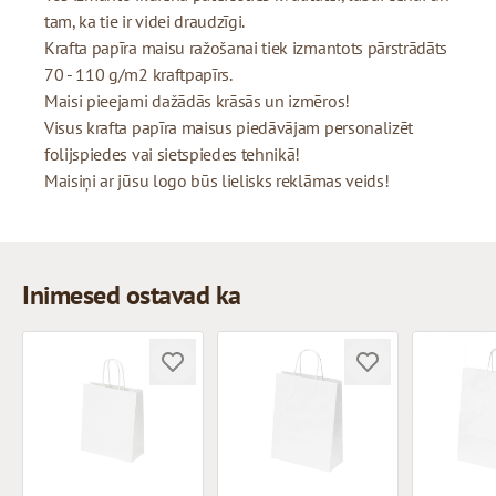
tam, ka tie ir videi draudzīgi.
Krafta papīra maisu ražošanai tiek izmantots pārstrādāts
70 - 110 g/m2 kraftpapīrs.
Maisi pieejami dažādās krāsās un izmēros!
Visus krafta papīra maisus piedāvājam personalizēt
folijspiedes vai sietspiedes tehnikā!
Maisiņi ar jūsu logo būs lielisks reklāmas veids!
Inimesed ostavad ka