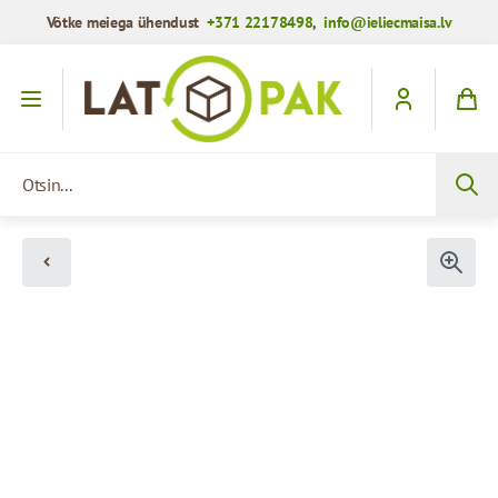
Võtke meiega ühendust
+371 22178498
,
info@ieliecmaisa.lv
Mine sisule
Otsin...