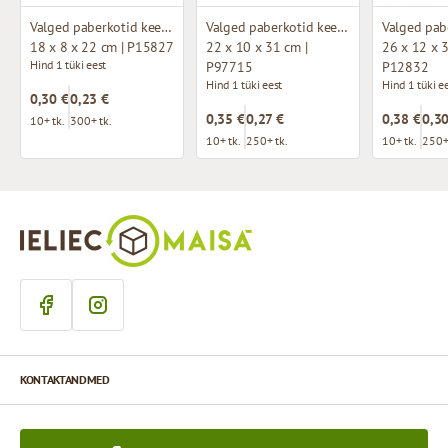
Valged paberkotid keeratud käepidemetega
Valged paberkotid keeratud käepidemetega
18 x 8 x 22 cm | P15827
22 x 10 x 31 cm |
26 x 12 x 3
Hind 1 tüki eest
P97715
P12832
Hind 1 tüki eest
Hind 1 tüki e
0,30 €
0,23 €
0,35 €
0,27 €
0,38 €
0,30
10+ tk.
300+ tk.
10+ tk.
250+ tk.
10+ tk.
250+
KONTAKTANDMED