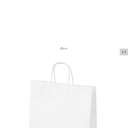
1/3
Valged paberkotid keeratud
käepidemetega
Toote kood:
P97718
Suurus:
32 x 12 x 41 cm
Materjal:
jõupaber
Paksus:
100 g/m2