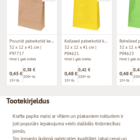
Pruunid paberkotid keeratud käepidemetega
Kollased paberkotid keeratud käepidemetega
32 x 12 x 41 cm |
32 x 12 x 41 cm |
32 x 12 x 4
P97717
P04621
P04623
Hind 1 gab. kohta
Hind 1 gab. kohta
Hind 1 gab. k
0,38 €
0,42 €
0,4
0,45 €
0,48 €
0,48 €
200+ tk.
200+ tk.
200+
10+ tk.
10+ tk.
10+ tk.
Tootekirjeldus
Krafta papīra maisi ar vītiem un plakaniem rokturiem ir
ļoti populārs iepakojuma veids dažādās tirdzniecības
jomās.
Tos izmanto ikdienā pateicoties kvalitātei, labai cenai un