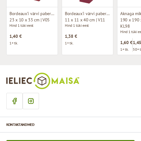
Bordeaux'i värvi paberkotid kangast käepidemetega
Bordeaux'i värvi paberkotid kangast käepidemetega
23 x 10 x 33 cm | V05
11 x 11 x 40 cm | V11
190 x 190 
Hind 1 tüki eest
Hind 1 tüki eest
KL98
Hind 1 tüki e
1,40 €
1,38 €
1,60 €
1,45
1+ tk.
1+ tk.
1+ tk.
50+ t
KONTAKTANDMED