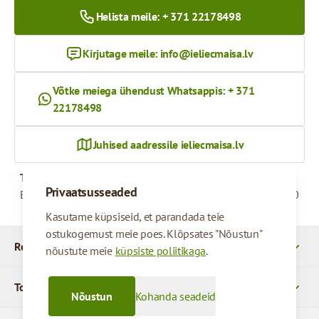
Helista meile: + 371 22178498
Kirjutage meile:
info@ieliecmaisa.lv
Võtke meiega ühendust Whatsappis: + 371
22178498
Juhised aadressile ieliecmaisa.lv
Tööaeg
Privaatsusseaded
Esmaspäevast reedeni
09:00 - 17:00
Kasutame küpsiseid, et parandada teie
ostukogemust meie poes. Klõpsates "Nõustun"
Rekvizītid
nõustute meie
küpsiste poliitikaga
.
Tooted
Nõustun
Kohanda seadeid