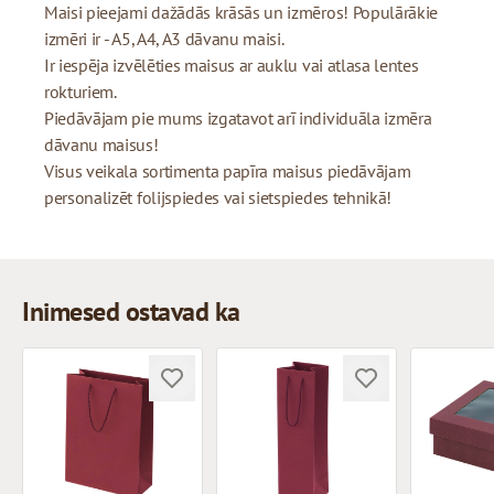
Maisi pieejami dažādās krāsās un izmēros! Populārākie
izmēri ir - A5, A4, A3 dāvanu maisi.
Ir iespēja izvēlēties maisus ar auklu vai atlasa lentes
rokturiem.
Piedāvājam pie mums izgatavot arī individuāla izmēra
dāvanu maisus!
Visus veikala sortimenta papīra maisus piedāvājam
personalizēt folijspiedes vai sietspiedes tehnikā!
Inimesed ostavad ka