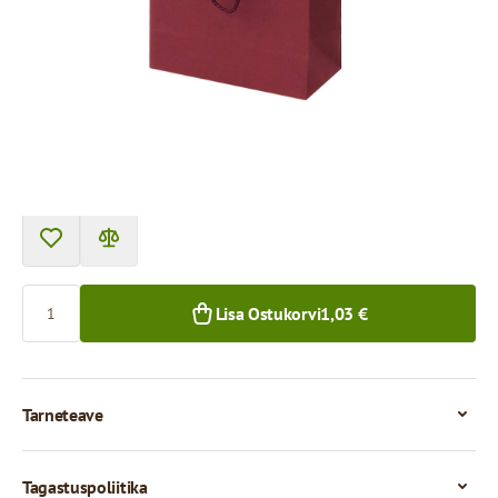
Toote saab kätte pakipunktist.
Hind 1 tüki eest
1,03 €
1+ tk.
Kogus
Lisa Ostukorvi
1,03 €
Tarneteave
Tagastuspoliitika