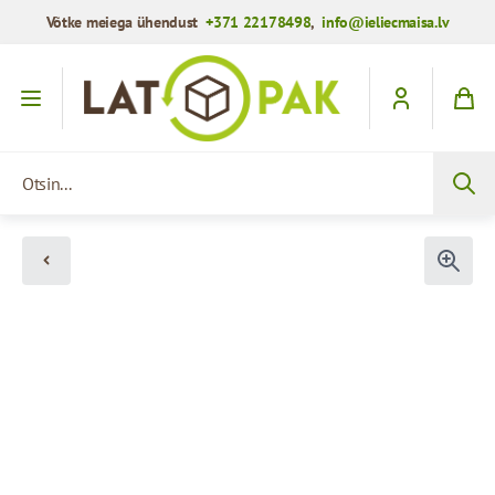
Võtke meiega ühendust
+371 22178498
,
info@ieliecmaisa.lv
Mine sisule
Otsin...