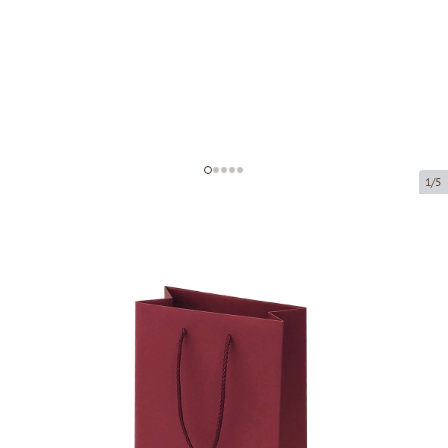
1/5
Bordeaux'i värvi paberkotid
kangast käepidemetega
Toote kood:
V30
Suurus:
16 x 8 x 22 cm
Materjal:
paber
Paksus:
200 g/m2