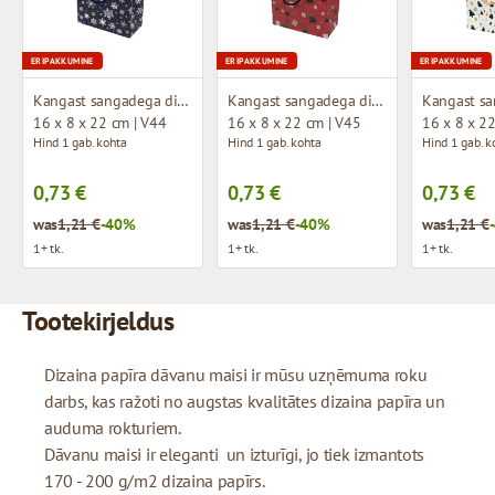
ERIPAKKUMINE
ERIPAKKUMINE
ERIPAKKUMINE
Kangast sangadega disainkott
Kangast sangadega disainkott
16 x 8 x 22 cm | V44
16 x 8 x 22 cm | V45
16 x 8 x 2
Hind 1 gab. kohta
Hind 1 gab. kohta
Hind 1 gab. k
0,73 €
0,73 €
0,73 €
was
1,21 €
-40%
was
1,21 €
-40%
was
1,21 €
1+ tk.
1+ tk.
1+ tk.
Tootekirjeldus
Dizaina papīra dāvanu maisi ir mūsu uzņēmuma roku
darbs, kas ražoti no augstas kvalitātes dizaina papīra un
auduma rokturiem.
Dāvanu maisi ir eleganti un izturīgi, jo tiek izmantots
170 - 200 g/m2 dizaina papīrs.