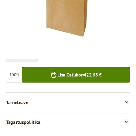
Hind 1 000 tükkide eest
22,63 €
1 000+ tk.
Kogus
Lisa Ostukorvi
22,63 €
Tarneteave
Tagastuspoliitika