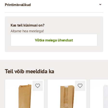
Printimisvalikud
Kas teil küsimusi on?
Aitame hea meelega!
Võtke meiega ühendust
Teil võib meeldida ka