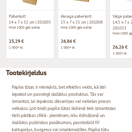
Paberkott
Aknaga paberkott
Valge pabe
14 x 7 x 32 cm | 201005
15 x 7 x 25 cm | 201008
14.5 x 7 x 
Hind 1000 gab. kohta
Hind 1000 gab. kohta
201033
Hind 1000 ga
25,29 €
26,86 €
26,26 €
1 000+ tk.
1 000+ tk.
1 000+ tk.
Tootekirjeldus
Papīra tūtas ir vienkāršs, bet efektīvs veids, kā ātri
iepakot un pasniegt dažādus produktus. Tās var
izmantot, lai iepakotu dāvaniņas vai nelielas preces
veikalos. Ļoti bieži papīra tūtas ikdienā tiek izmantotas
tieši pārtikas sfērā - piemēram, ielu ēdināšanā un
dažādos publiskos pasākumos, pasniedzot frī
kartupeļus, burgerus vai smalkmaizītes. Papīra tūtu