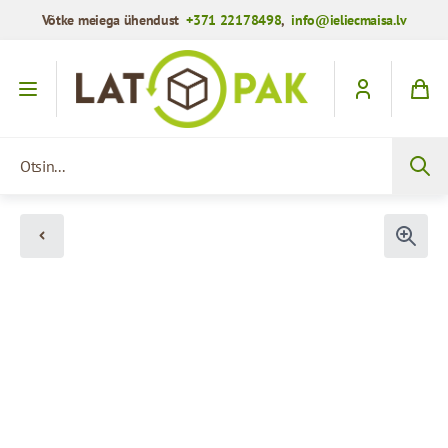
Võtke meiega ühendust
+371 22178498
,
info@ieliecmaisa.lv
Mine sisule
Otsin...