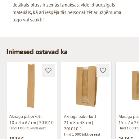
lielākais pluss ir zemās izmaksas, videi draudzīgais
materiāls, kā arī iespēja tās personalizēt ar uzņēmuma
logo vai saukli!
Inimesed ostavad ka
Aknaga paberkott
Aknaga paberkott
Aknaga pab
10 x 4 x 67 cm | 201010
21 x 8 x 38 cm |
15 x 7 x 2
Hind 1 000 tükkide eest
Hind 1 000 tü
201010-1
Hind 1 000 tükkide eest
38,36 €
26,86 €