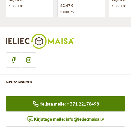
42,47 €
1 000+ tk.
1 000+ tk.
1 000+ tk.
KONTAKTANDMED
Helista meile: + 371 22178498
Kirjutage meile:
info@ieliecmaisa.lv