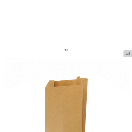
1/2
Paberkott
Toote kood:
201004
Suurus:
14 x 7 x 25 cm
Materjal:
jõupaber
Paksus:
40 g/m2
Toote saab kätte pakipunktist.