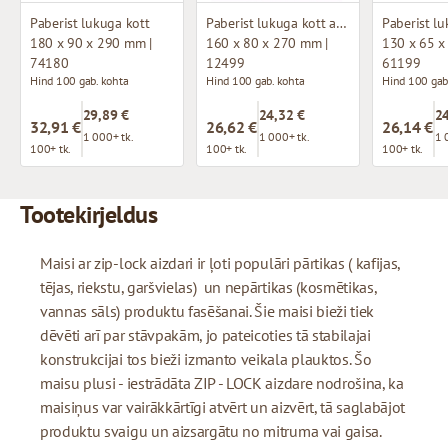
Paberist lukuga kott
Paberist lukuga kott aknaga
180 x 90 x 290 mm |
160 x 80 x 270 mm |
130 x 65 x
74180
12499
61199
Hind 100 gab. kohta
Hind 100 gab. kohta
Hind 100 gab
29,89 €
24,32 €
24
32,91 €
26,62 €
26,14 €
1 000+ tk.
1 000+ tk.
1 
100+ tk.
100+ tk.
100+ tk.
Tootekirjeldus
Maisi ar zip-lock aizdari ir ļoti populāri pārtikas ( kafijas,
tējas, riekstu, garšvielas) un nepārtikas (kosmētikas,
vannas sāls) produktu fasēšanai. Šie maisi bieži tiek
dēvēti arī par stāvpakām, jo pateicoties tā stabilajai
konstrukcijai tos bieži izmanto veikala plauktos. Šo
maisu plusi - iestrādāta ZIP - LOCK aizdare nodrošina, ka
maisiņus var vairākkārtīgi atvērt un aizvērt, tā saglabājot
produktu svaigu un aizsargātu no mitruma vai gaisa.