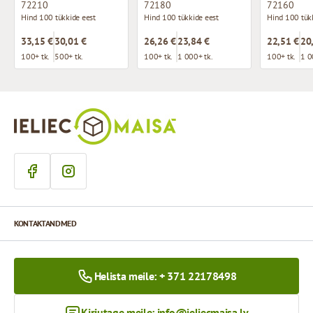
72210
72180
72160
Hind 100 tükkide eest
Hind 100 tükkide eest
Hind 100 tük
33,15 €
30,01 €
26,26 €
23,84 €
22,51 €
20
100+ tk.
500+ tk.
100+ tk.
1 000+ tk.
100+ tk.
1 0
KONTAKTANDMED
Helista meile: + 371 22178498
Kirjutage meile:
info@ieliecmaisa.lv