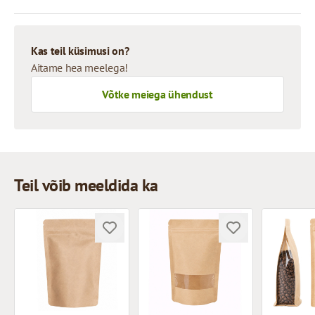
Kas teil küsimusi on?
Aitame hea meelega!
Võtke meiega ühendust
Teil võib meeldida ka