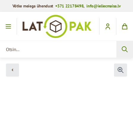
Võtke meiega ühendust
+371 22178498
,
info@ieliecmaisa.lv
Mine sisule
Otsin...