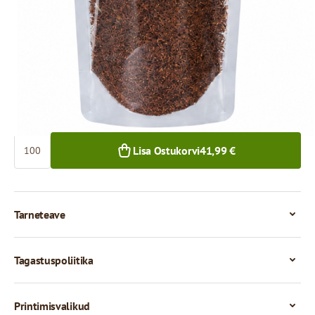
41,99 €
38,12 €
100+ tk.
500+ tk.
Kogus
Lisa Ostukorvi
41,99 €
Tarneteave
Tagastuspoliitika
Printimisvalikud