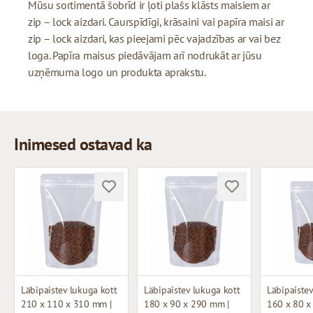
Mūsu sortimentā šobrīd ir ļoti plašs klāsts maisiem ar
zip – lock aizdari. Caurspīdīgi, krāsaini vai papīra maisi ar
zip – lock aizdari, kas pieejami pēc vajadzības ar vai bez
loga. Papīra maisus piedāvājam arī nodrukāt ar jūsu
uzņēmuma logo un produkta aprakstu.
Inimesed ostavad ka
Läbipaistev lukuga kott
Läbipaistev lukuga kott
Läbipaistev
210 x 110 x 310 mm |
180 x 90 x 290 mm |
160 x 80 x