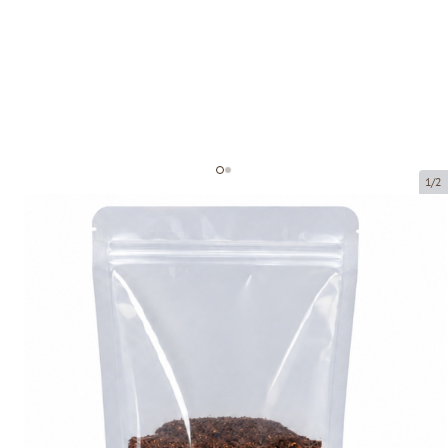
1/2
Läbipaistev lukuga kott
Toote kood:
72250
Suurus:
250 x 130 x 340 mm
Materjal:
Pet12/Pe110
Toote saab kätte pakipunktist.
Hind 100 tükkide eest