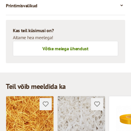
Printimisvalikud
Kas teil küsimusi on?
Aitame hea meelega!
Võtke meiega ühendust
Teil võib meeldida ka