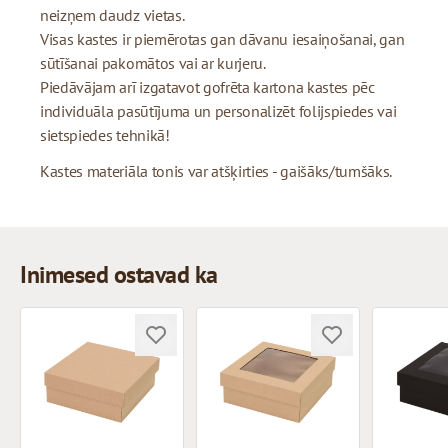
neizņem daudz vietas.
Visas kastes ir piemērotas gan dāvanu iesaiņošanai, gan
sūtīšanai pakomātos vai ar kurjeru.
Piedāvājam arī izgatavot gofrēta kartona kastes pēc
individuāla pasūtījuma un personalizēt folijspiedes vai
sietspiedes tehnikā!
Kastes materiāla tonis var atšķirties - gaišāks/tumšāks.
Inimesed ostavad ka