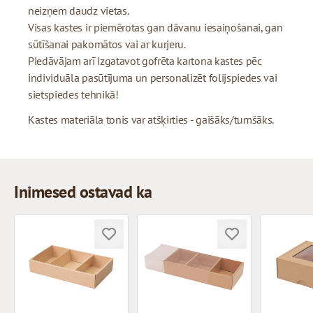
neizņem daudz vietas.
Visas kastes ir piemērotas gan dāvanu iesaiņošanai, gan
sūtīšanai pakomātos vai ar kurjeru.
Piedāvājam arī izgatavot gofrēta kartona kastes pēc
individuāla pasūtījuma un personalizēt folijspiedes vai
sietspiedes tehnikā!
Kastes materiāla tonis var atšķirties - gaišāks/tumšāks.
Inimesed ostavad ka