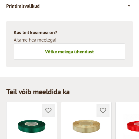
Printimisvalikud
Kas teil küsimusi on?
Aitame hea meelega!
Võtke meiega ühendust
Teil võib meeldida ka