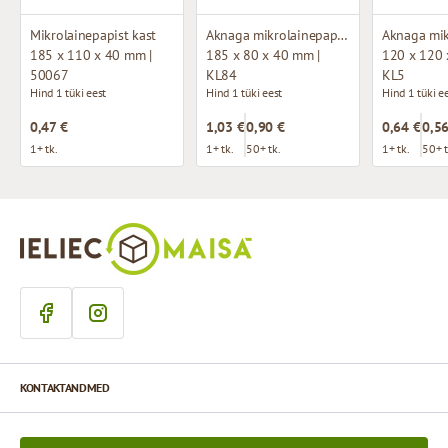
Mikrolainepapist kast
Aknaga mikrolainepappkarp
185 x 110 x 40 mm |
185 x 80 x 40 mm |
120 x 120 
50067
KL84
KL5
Hind 1 tüki eest
Hind 1 tüki eest
Hind 1 tüki e
0,47 €
1,03 €
0,90 €
0,64 €
0,56
1+ tk.
1+ tk.
50+ tk.
1+ tk.
50+ t
KONTAKTANDMED