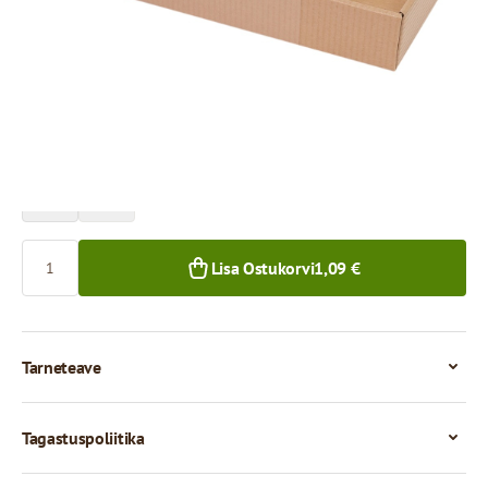
Hind 1 tüki eest
1,09 €
0,96 €
1+ tk.
50+ tk.
Kogus
Lisa Ostukorvi
1,09 €
Tarneteave
Tagastuspoliitika