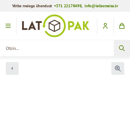
Võtke meiega ühendust
+371 22178498
,
info@ieliecmaisa.lv
Mine sisule
Otsin...