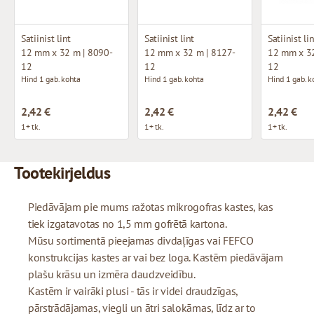
Satiinist lint
Satiinist lint
Satiinist li
12 mm x 32 m | 8090-
12 mm x 32 m | 8127-
12 mm x 32
12
12
12
Hind 1 gab. kohta
Hind 1 gab. kohta
Hind 1 gab. k
2,42 €
2,42 €
2,42 €
1+ tk.
1+ tk.
1+ tk.
Tootekirjeldus
Piedāvājam pie mums ražotas mikrogofras kastes, kas
tiek izgatavotas no 1,5 mm gofrētā kartona.
Mūsu sortimentā pieejamas divdaļīgas vai FEFCO
konstrukcijas kastes ar vai bez loga. Kastēm piedāvājam
plašu krāsu un izmēra daudzveidību.
Kastēm ir vairāki plusi - tās ir videi draudzīgas,
pārstrādājamas, viegli un ātri salokāmas, līdz ar to