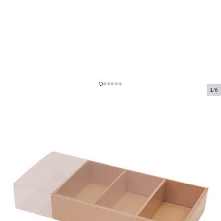
1/6
Aknaga mikrolainepappkarp
Toote kood:
KL85
Suurus:
185 x 110 x 40 mm
Materjal:
pruun mikrolainepappkarp (lamineeritud)
Paksus:
1.5 mm
Toote saab kätte pakipunktist.