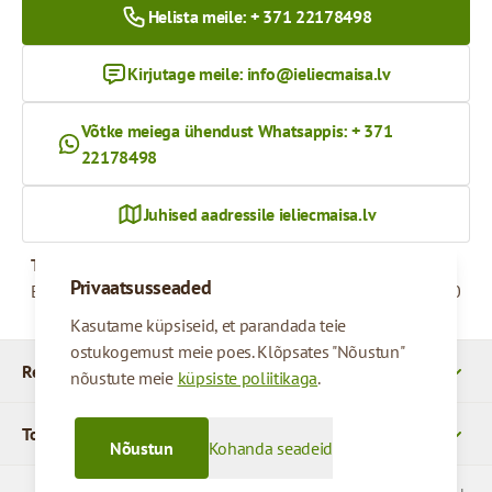
Helista meile: + 371 22178498
Kirjutage meile:
info@ieliecmaisa.lv
Võtke meiega ühendust Whatsappis: + 371
22178498
Juhised aadressile ieliecmaisa.lv
Tööaeg
Privaatsusseaded
Esmaspäevast reedeni
09:00 - 17:00
Kasutame küpsiseid, et parandada teie
ostukogemust meie poes. Klõpsates "Nõustun"
Rekvizītid
nõustute meie
küpsiste poliitikaga
.
Tooted
Nõustun
Kohanda seadeid