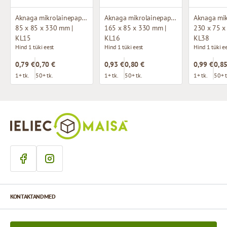
Aknaga mikrolainepappkarp
Aknaga mikrolainepappkarp
85 x 85 x 330 mm |
165 x 85 x 330 mm |
230 x 75 x
KL15
KL16
KL38
Hind 1 tüki eest
Hind 1 tüki eest
Hind 1 tüki e
0,79 €
0,70 €
0,93 €
0,80 €
0,99 €
0,85
1+ tk.
50+ tk.
1+ tk.
50+ tk.
1+ tk.
50+ t
KONTAKTANDMED