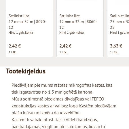
Satiinist lint
Satiinist lint
Satiinist li
12 mm x 32 m | 8090-
12 mm x 32 m | 8060-
25 mm x 32
12
12
25
Hind 1 gab. kohta
Hind 1 gab. kohta
Hind 1 gab. k
2,42 €
2,42 €
3,63 €
1+ tk.
1+ tk.
1+ tk.
Tootekirjeldus
Piedāvājam pie mums ražotas mikrogofras kastes, kas
tiek izgatavotas no 1,5 mm gofrētā kartona.
Mūsu sortimentā pieejamas divdaļīgas vai FEFCO
konstrukcijas kastes ar vai bez loga. Kastēm piedāvājam
plašu krāsu un izmēra daudzveidību.
Kastēm ir vairāki plusi - tās ir videi draudzīgas,
pārstrādājamas, viegli un ātri salokāmas, līdz ar to