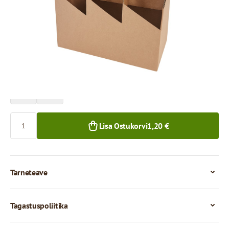
Hind 1 tüki eest
1,20 €
1,08 €
1+ tk.
50+ tk.
Kogus
Lisa Ostukorvi
1,20 €
Tarneteave
Tagastuspoliitika