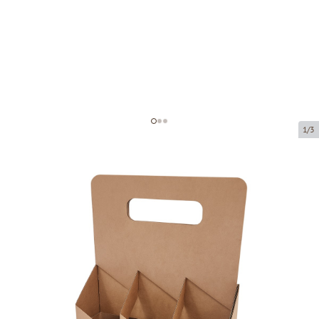
1/3
Aknata mikrolainepappkarp
Toote kood:
KL100
Suurus:
213 x 144 x 240 mm
Materjal:
pruun mikrolainepappkarp
Paksus:
1.5 mm
Toote saab kätte pakipunktist.