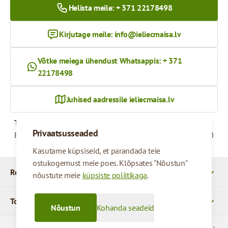
Helista meile: + 371 22178498
Kirjutage meile:
info@ieliecmaisa.lv
Võtke meiega ühendust Whatsappis: + 371
22178498
Juhised aadressile ieliecmaisa.lv
Tööaeg
Privaatsusseaded
Esmaspäevast reedeni
09:00 - 17:00
Kasutame küpsiseid, et parandada teie
ostukogemust meie poes. Klõpsates "Nõustun"
Rekvizītid
nõustute meie
küpsiste poliitikaga
.
Tooted
Nõustun
Kohanda seadeid