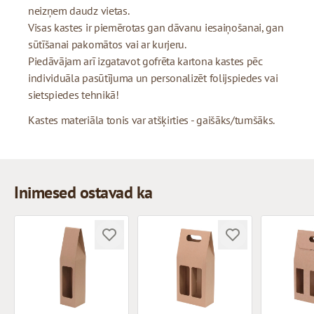
neizņem daudz vietas.
Visas kastes ir piemērotas gan dāvanu iesaiņošanai, gan
sūtīšanai pakomātos vai ar kurjeru.
Piedāvājam arī izgatavot gofrēta kartona kastes pēc
individuāla pasūtījuma un personalizēt folijspiedes vai
sietspiedes tehnikā!
Kastes materiāla tonis var atšķirties - gaišāks/tumšāks.
Inimesed ostavad ka