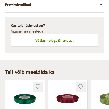
Printimisvalikud
Kas teil küsimusi on?
Aitame hea meelega!
Võtke meiega ühendust
Teil võib meeldida ka