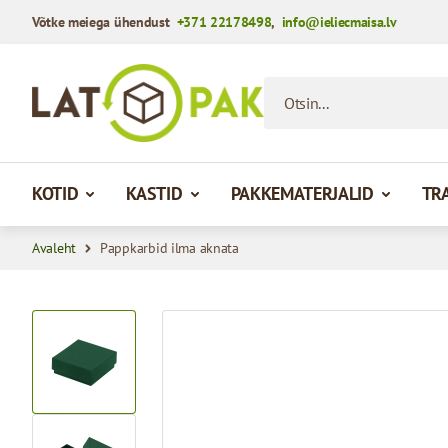
Võtke meiega ühendust
+371 22178498
,
info@ieliecmaisa.lv
Mine sisule
Otsin...
KOTID
KASTID
PAKKEMATERJALID
TR
Avaleht
Pappkarbid ilma aknata
View larger image
View larger image