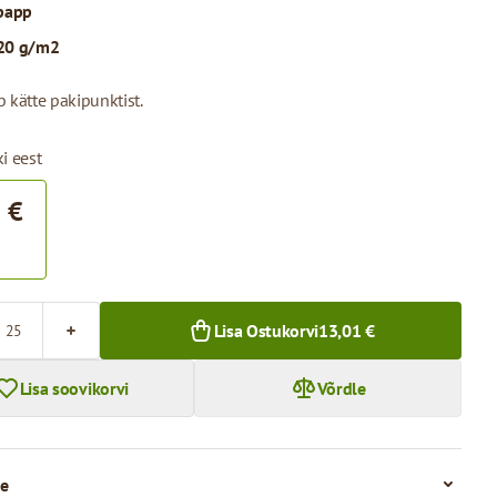
papp
20 g/m2
 kätte pakipunktist.
i eest
 €
Lisa Ostukorvi
13,01 €
Lisa soovikorvi
Võrdle
e