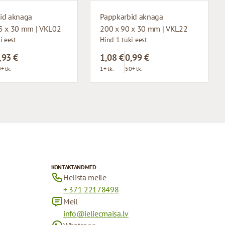
id aknaga
Pappkarbid aknaga
5 x 30 mm | VKL02
200 x 90 x 30 mm | VKL22
i eest
Hind 1 tüki eest
,93 €
1,08 €
0,99 €
+ tk.
1+ tk.
50+ tk.
KONTAKTANDMED
Helista meile
+ 371 22178498
Meil
info@ieliecmaisa.lv