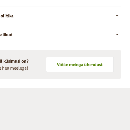
oliitika
valikud
il küsimusi on?
Võtke meiega ühendust
e hea meelega!