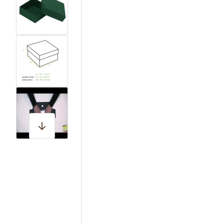
View larger image
View larger image