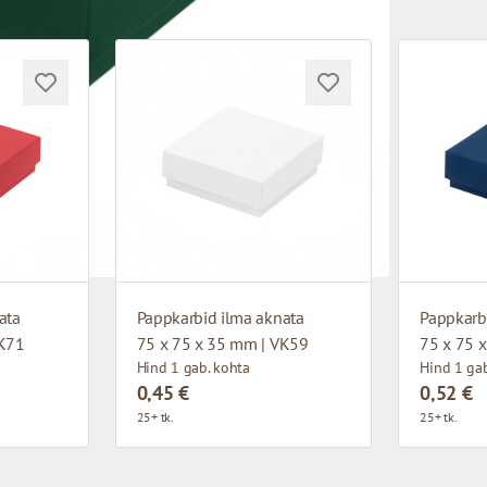
ata
Pappkarbid ilma aknata
Pappkarb
VK71
75 x 75 x 35 mm | VK59
75 x 75 
Hind 1 gab. kohta
Hind 1 gab
0,45 €
0,52 €
25+ tk.
25+ tk.