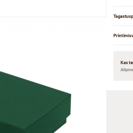
Tagastusp
Printimis
Kas te
Aitam