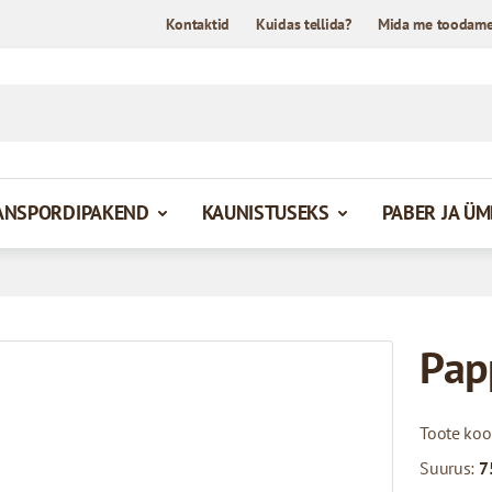
Kontaktid
Kuidas tellida?
Mida me toodam
ANSPORDIPAKEND
KAUNISTUSEKS
PABER JA Ü
Pap
Toote ko
Suurus:
7