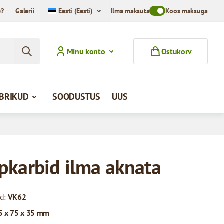
e?
Galerii
Eesti (Eesti)
Ilma maksuta
Toggle VAT Mode Swit
Koos maksuga
Minu konto
Ostukorv
MBRIKUD
SOODUSTUS
UUS
pkarbid ilma aknata
od:
VK62
5 x 75 x 35 mm