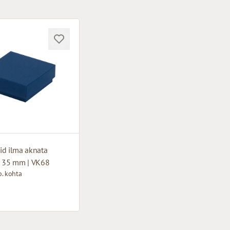
id ilma aknata
x 35 mm | VK68
. kohta