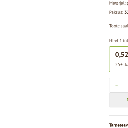
Materjal:
Paksus:
3
Toote saab
Hind 1 tük
0,52
25+ tk.
Kogus
Tarneteav