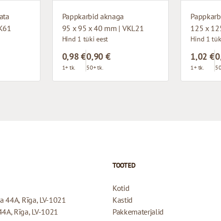
ata
Pappkarbid aknaga
Pappkarb
VK61
95 x 95 x 40 mm | VKL21
125 x 12
Hind 1 tüki eest
Hind 1 tük
0,98 €
0,90 €
1,02 €
0
1+ tk.
50+ tk.
1+ tk.
50
TOOTED
Kotid
ela 44A, Rīga, LV-1021
Kastid
 44A, Rīga, LV-1021
Pakkematerjalid