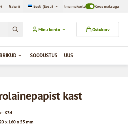
e?
Galerii
Eesti (Eesti)
Ilma maksuta
Toggle VAT Mode Swit
Koos maksuga
Minu konto
Ostukorv
MBRIKUD
SOODUSTUS
UUS
rolainepapist kast
od:
K34
20 x 160 x 55 mm