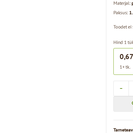
Materjal:
Paksus:
1
Toodet ei 
Hind 1 tük
0,67
1+ tk.
Kogus
Tarneteav