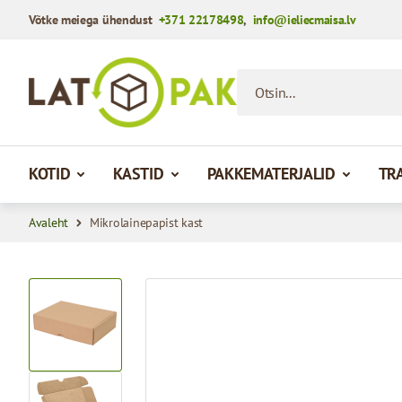
Võtke meiega ühendust
+371 22178498
,
info@ieliecmaisa.lv
Mine sisule
Otsin...
KOTID
KASTID
PAKKEMATERJALID
TR
Avaleht
Mikrolainepapist kast
View larger image
View larger image