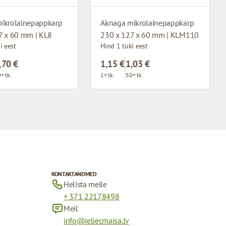
ikrolainepappkarp
Aknaga mikrolainepappkarp
7 x 60 mm | KL8
230 x 127 x 60 mm | KLM110
i eest
Hind 1 tüki eest
,70 €
1,15 €
1,03 €
+ tk.
1+ tk.
50+ tk.
KONTAKTANDMED
Helista meile
+ 371 22178498
Meil
info@ieliecmaisa.lv