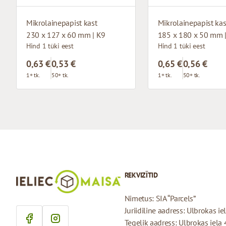
Mikrolainepapist kast
Mikrolainepapist kas
230 x 127 x 60 mm | K9
185 x 180 x 50 mm 
Hind 1 tüki eest
Hind 1 tüki eest
0,63 €
0,53 €
0,65 €
0,56 €
1+ tk.
50+ tk.
1+ tk.
50+ tk.
REKVIZĪTID
Nimetus: SIA “Parcels”
Juriidiline aadress: Ulbrokas i
Tegelik aadress: Ulbrokas iela