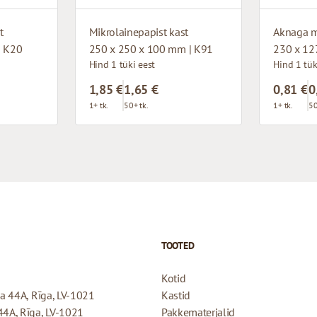
t
Mikrolainepapist kast
Aknaga m
| K20
250 x 250 x 100 mm | K91
230 x 12
Hind 1 tüki eest
Hind 1 tük
1,85 €
1,65 €
0,81 €
0
1+ tk.
50+ tk.
1+ tk.
50
TOOTED
Kotid
ela 44A, Rīga, LV-1021
Kastid
 44A, Rīga, LV-1021
Pakkematerjalid