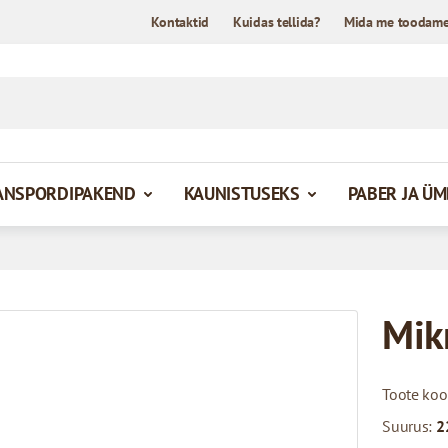
Kontaktid
Kuidas tellida?
Mida me toodam
ANSPORDIPAKEND
KAUNISTUSEKS
PABER JA Ü
Mik
Toote ko
Suurus:
2