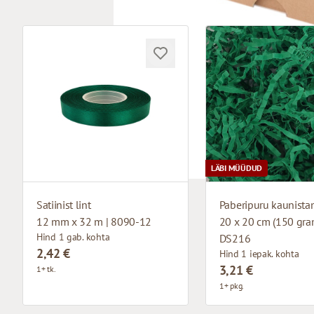
LÄBI MÜÜDUD
Satiinist lint
Paberipuru kaunista
12 mm x 32 m | 8090-12
20 x 20 cm (150 gram
Hind 1 gab. kohta
DS216
2,42 €
Hind 1 iepak. kohta
3,21 €
1+ tk.
1+ pkg.