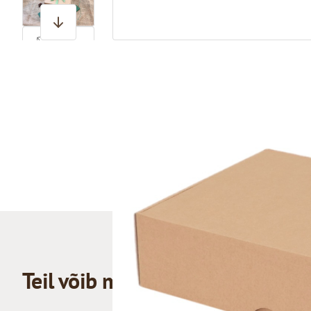
View larger image
View larger image
Teil võib meeldida ka