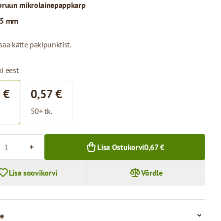
pruun mikrolainepappkarp
.5 mm
saa kätte pakipunktist.
i eest
 €
0,57 €
50+ tk.
Lisa Ostukorvi
0,67 €
Lisa soovikorvi
Võrdle
e