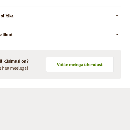
oliitika
valikud
il küsimusi on?
Võtke meiega ühendust
e hea meelega!