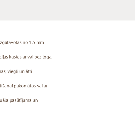
 izgatavotas no 1,5 mm
as kastes ar vai bez loga.
as, viegli un ātri
tīšanai pakomātos vai ar
duāla pasūtījuma un