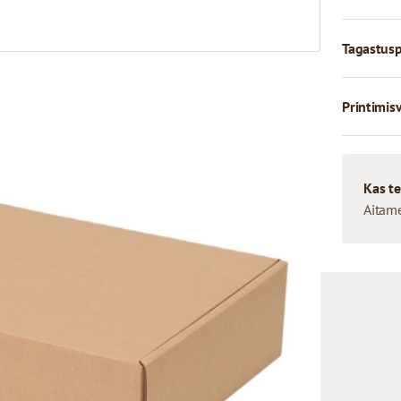
Tagastusp
Printimis
Kas te
Aitam