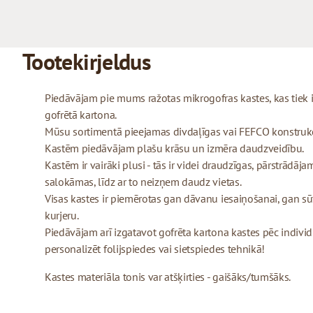
Tootekirjeldus
Piedāvājam pie mums ražotas mikrogofras kastes, kas tiek
gofrētā kartona.
Mūsu sortimentā pieejamas divdaļīgas vai FEFCO konstrukcij
Kastēm piedāvājam plašu krāsu un izmēra daudzveidību.
Kastēm ir vairāki plusi - tās ir videi draudzīgas, pārstrādājam
salokāmas, līdz ar to neizņem daudz vietas.
Visas kastes ir piemērotas gan dāvanu iesaiņošanai, gan sū
kurjeru.
Piedāvājam arī izgatavot gofrēta kartona kastes pēc indivi
personalizēt folijspiedes vai sietspiedes tehnikā!
Kastes materiāla tonis var atšķirties - gaišāks/tumšāks.