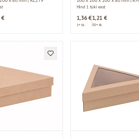
st
Hind 1 tüki eest
 €
1,36 €
1,21 €
.
1+ tk.
50+ tk.