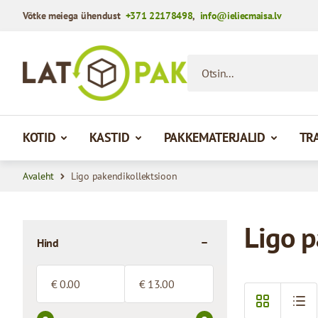
Võtke meiega ühendust
+371 22178498
,
info@ieliecmaisa.lv
Mine sisule
Otsin...
KOTID
KASTID
PAKKEMATERJALID
TR
Avaleht
Ligo pakendikollektsioon
Ligo p
Hind
filter
Minimum value
Maximum value
€
€