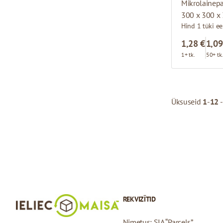
Mikrolainepa
300 x 300 x
Hind 1 tüki ee
1,28 €
1,09
1+ tk.
50+ tk
Üksuseid
1
-
12
REKVIZĪTID
Nimetus: SIA “Parcels”