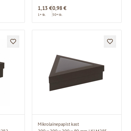
1,13 €
0,98 €
1+ tk.
50+ tk.
Mikrolainepapist kast
M282
200 x 200 x 200 x 80 mm | KLM285