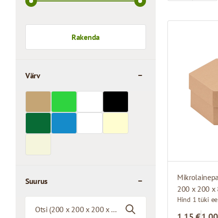
Rakenda
Värv
filter
Mikrolainepa
Suurus
200 x 200 x
filter
Hind 1 tüki ee
1,15 €
1,00