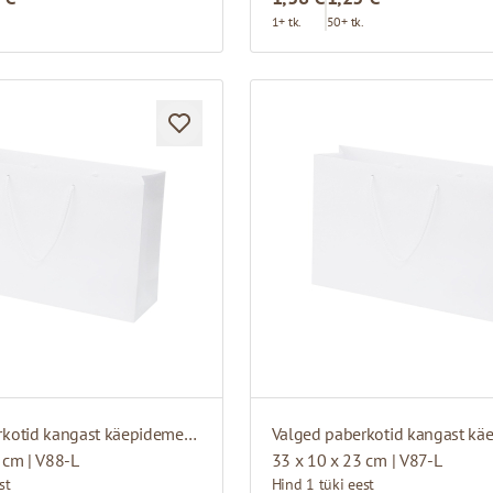
.
1+ tk.
50+ tk.
Valged paberkotid kangast käepidemetega
 cm | V88-L
33 x 10 x 23 cm | V87-L
st
Hind 1 tüki eest