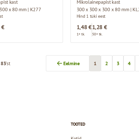
pist kast
Mikrolainepapist kast
 300 x 80 mm | K277
300 x 300 x 300 x 80 mm | K
st
Hind 1 tüki eest
 €
1,48 €
1,28 €
.
1+ tk.
50+ tk.
-
83
'st
Eelmine
1
2
3
4
Te loete praegu lehte
Page
Page
Page
TOOTED
Kotid