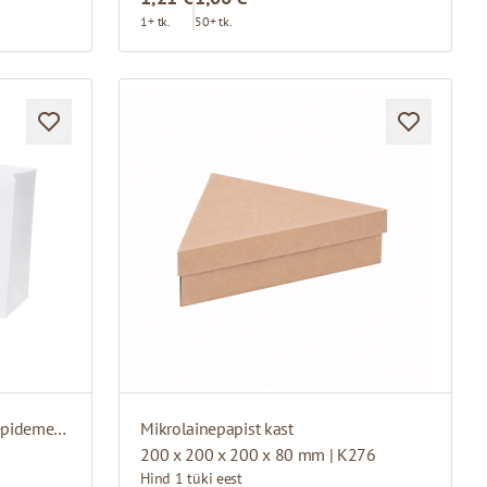
1+ tk.
50+ tk.
Valged paberkotid kangast käepidemetega
Mikrolainepapist kast
200 x 200 x 200 x 80 mm | K276
Hind 1 tüki eest