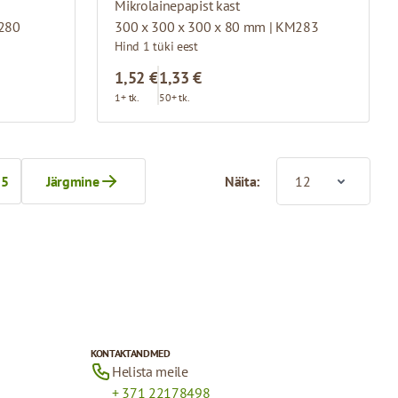
Mikrolainepapist kast
L280
300 x 300 x 300 x 80 mm | KM283
Hind 1 tüki eest
1,52 €
1,33 €
1+ tk.
50+ tk.
5
Järgmine
Näita:
Page
KONTAKTANDMED
Helista meile
+ 371 22178498