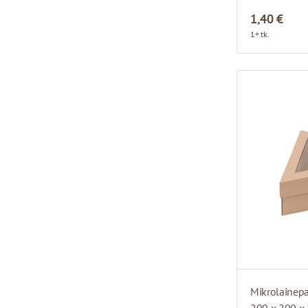
1,40 €
1+ tk.
Mikrolainepa
200 x 200 x