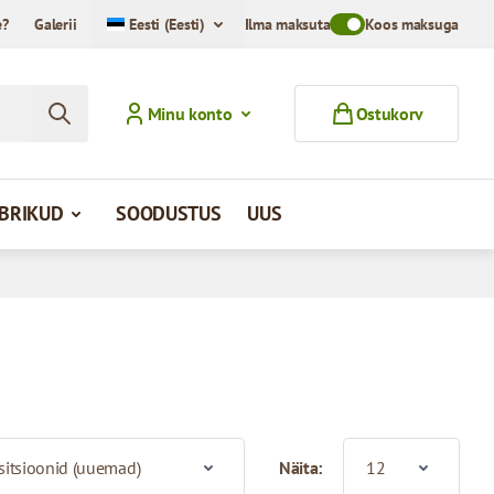
e?
Galerii
Eesti (Eesti)
Ilma maksuta
Toggle VAT Mode Swit
Koos maksuga
Minu konto
Ostukorv
MBRIKUD
SOODUSTUS
UUS
Näita: