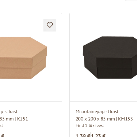
pist kast
Mikrolainepapist kast
 85 mm | K151
200 x 200 x 85 mm | KM153
st
Hind 1 tüki eest
 €
1,38 €
1,23 €