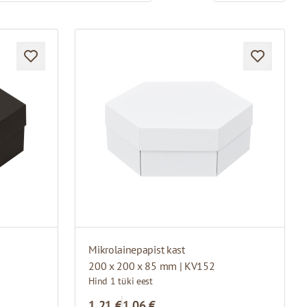
Mikrolainepapist kast
200 x 200 x 85 mm | KV152
Hind 1 tüki eest
1,21 €
1,06 €