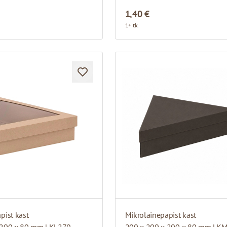
1,40 €
1+ tk.
pist kast
Mikrolainepapist kast
 200 x 80 mm | KL279
200 x 200 x 200 x 80 mm | K