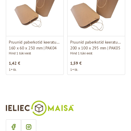
Pruunid paberkotid keeratud käepidemetega
Pruunid paberkotid keeratud käepidemetega
160 x 60 x 250 mm | PAK04
200 x 100 x 295 mm | PAK05
Hind 1 tüki eest
Hind 1 tüki eest
1,42 €
1,59 €
1+ tk.
1+ tk.