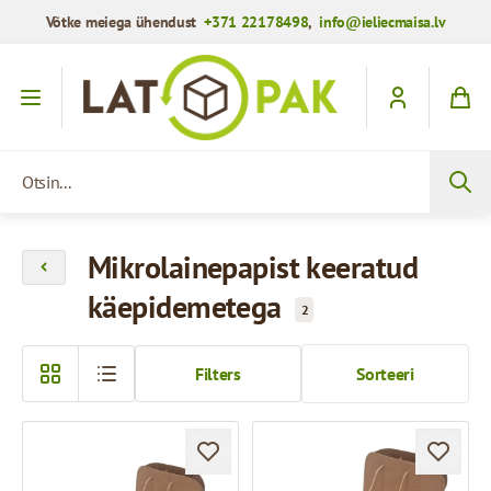
Võtke meiega ühendust
+371 22178498
,
info@ieliecmaisa.lv
Mine sisule
Otsin...
Mikrolainepapist keeratud
käepidemetega
2
Filters
Sorteeri