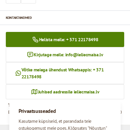
KONTAKTANDMED
Helista meile: + 371 22178498
Kirjutage meile:
info@ieliecmaisa.lv
Võtke meiega ühendust Whatsappis: + 371
22178498
Juhised aadressile ieliecmaisa.lv
Tööaeg
Privaatsusseaded
Esmaspäevast reedeni
09:00 - 17:00
Kasutame küpsiseid, et parandada teie
ostukogemust meie poes. Klõpsates "Nõustun"