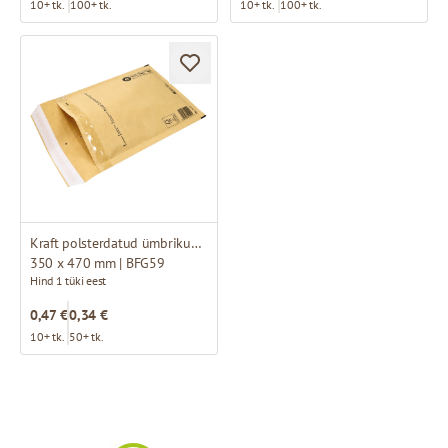
10+ tk.
100+ tk.
10+ tk.
100+ tk.
Kraft polsterdatud ümbrikud K20
350 x 470 mm | BFG59
Hind 1 tüki eest
0,47 €
0,34 €
10+ tk.
50+ tk.