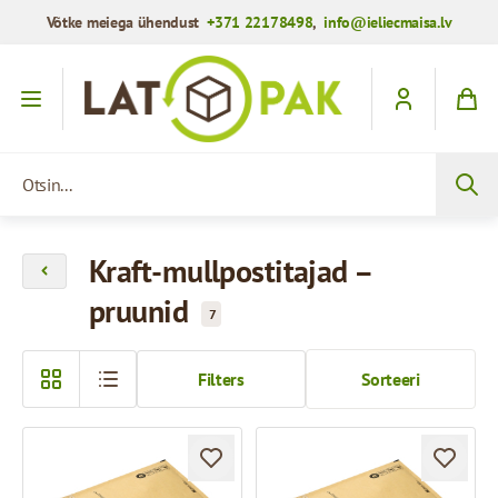
Võtke meiega ühendust
+371 22178498
,
info@ieliecmaisa.lv
Mine sisule
Otsin...
Kraft-mullpostitajad –
pruunid
7
Filters
Sorteeri