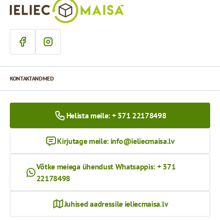
KONTAKTANDMED
Helista meile: + 371 22178498
Kirjutage meile:
info@ieliecmaisa.lv
Võtke meiega ühendust Whatsappis: + 371
22178498
Juhised aadressile ieliecmaisa.lv