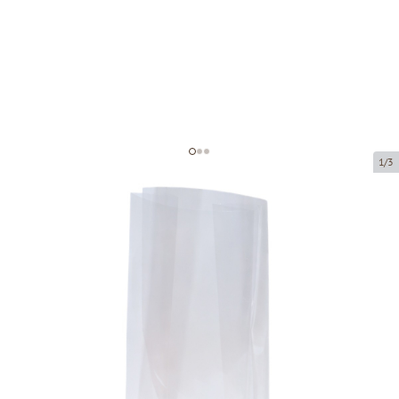
1/3
Polüpropüleenplokist alumine kott
Toote kood:
39101
Suurus:
100 x 60 x 370 mm
Materjal:
OPP
Paksus:
40 µ
Toote saab kätte pakipunktist.