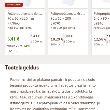
ERIPAKKUMINE
Polüpropüleenplokist alumine kott
Polüpropüleenplokist alumine kott
90 x 60 x 320 mm |
90 x 50 x 280 mm |
140 x 80 x
77786-3
39090
39140
Hind 100 gab. kohta
Hind 100 gab. kohta
Hind 100 gab
6,41 €
9,08 €
11
6,41 €
10,29 €
12,58 €
1 000+ tk.
1 000+ tk.
1 
100+ tk.
100+ tk.
was
9,75 €
-34%
100+ tk.
Tootekirjeldus
Papīra maisiņi ar plakanu pamatni ir populārs dažādu
beramo produktu iepakojums. Tādēļ tos bieži izmanto
mazumtirdzniecībā, lai iepakotu tādus produktus kā
kafiju, tēju, cepumus, smalkmaizītes u.c. konditorejas
izstrādājumus. Šis iepakojuma veids ir videi draudzīgs, jo
izgatavots no kvalitatīva kraftpapīra. Mūsu sortimentā