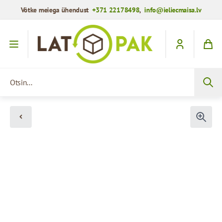
Võtke meiega ühendust
+371 22178498
,
info@ieliecmaisa.lv
Mine sisule
Otsin...