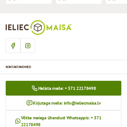
KONTAKTANDMED
Helista meile: + 371 22178498
Kirjutage meile:
info@ieliecmaisa.lv
Võtke meiega ühendust Whatsappis: + 371
22178498