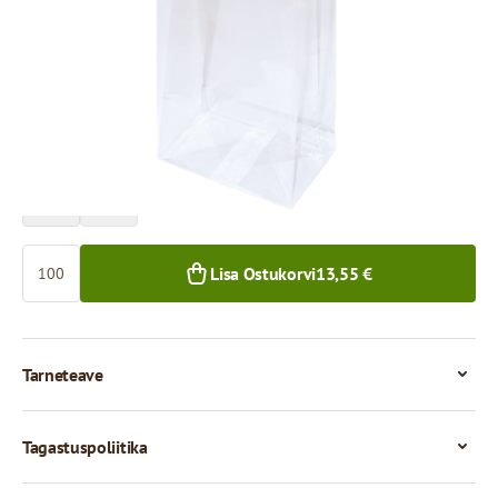
Hind 100 tükkide eest
13,55 €
11,86 €
100+ tk.
1 000+ tk.
Kogus
Lisa Ostukorvi
13,55 €
Tarneteave
Tagastuspoliitika