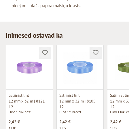
pieejams plašs papīra maisiņu klāsts.
Inimesed ostavad ka
Satiinist lint
Satiinist lint
Satiinist li
12 mm x 32 m | 8121-
12 mm x 32 m | 8105-
12 mm x 32
12
12
12
Hind 1 tüki eest
Hind 1 tüki eest
Hind 1 tüki e
2,42 €
2,42 €
2,42 €
1+ tk.
1+ tk.
1+ tk.