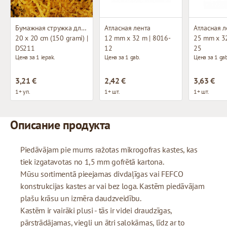
Бумажная стружка для декорирования
Атласная лента
Атласная л
20 x 20 cm (150 grami) |
12 mm x 32 m | 8016-
25 mm x 32
DS211
12
25
Цена за 1 iepak.
Цена за 1 gab.
Цена за 1 gab
3,21 €
2,42 €
3,63 €
1+ уп.
1+ шт.
1+ шт.
Описание продукта
Piedāvājam pie mums ražotas mikrogofras kastes, kas
tiek izgatavotas no 1,5 mm gofrētā kartona.
Mūsu sortimentā pieejamas divdaļīgas vai FEFCO
konstrukcijas kastes ar vai bez loga. Kastēm piedāvājam
plašu krāsu un izmēra daudzveidību.
Kastēm ir vairāki plusi - tās ir videi draudzīgas,
pārstrādājamas, viegli un ātri salokāmas, līdz ar to