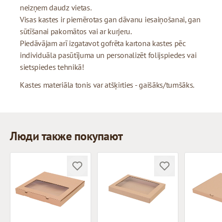
neizņem daudz vietas.
Visas kastes ir piemērotas gan dāvanu iesaiņošanai, gan
sūtīšanai pakomātos vai ar kurjeru.
Piedāvājam arī izgatavot gofrēta kartona kastes pēc
individuāla pasūtījuma un personalizēt folijspiedes vai
sietspiedes tehnikā!
Kastes materiāla tonis var atšķirties - gaišāks/tumšāks.
Люди также покупают