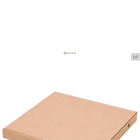
1/5
Коробка из микрогофрокартона
Код товара:
K274
Размер:
350 x 350 x 35 mm
Материал:
коричневая микрогофра
Толщина:
1.5 mm
Товар нельзя получить в пункте выдачи.