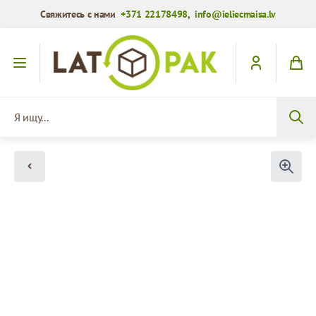
Свяжитесь с нами
+371 22178498
,
info@ieliecmaisa.lv
Перейти к содержимому
Я ищу...