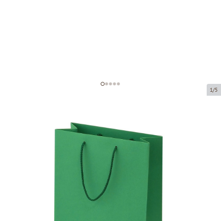
1/5
Rohelised paberkotid kangast
käepidemetega
Toote kood:
V51
Suurus:
23 x 10 x 33 cm
Materjal:
paber
Paksus:
200 g/m2