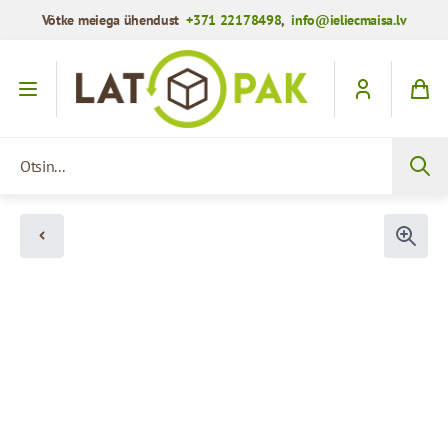
Võtke meiega ühendust
+371 22178498
,
info@ieliecmaisa.lv
Mine sisule
Otsin...