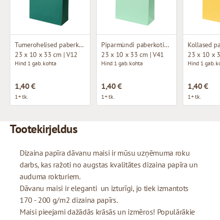
Tumerohelised paberkotid kangast käepidemetega
Piparmündi paberkotid kangast käepidemetega
23 x 10 x 33 cm | V12
23 x 10 x 33 cm | V41
23 x 10 x 
Hind 1 gab. kohta
Hind 1 gab. kohta
Hind 1 gab. k
1,40 €
1,40 €
1,40 €
1+ tk.
1+ tk.
1+ tk.
Tootekirjeldus
Dizaina papīra dāvanu maisi ir mūsu uzņēmuma roku
darbs, kas ražoti no augstas kvalitātes dizaina papīra un
auduma rokturiem.
Dāvanu maisi ir eleganti un izturīgi, jo tiek izmantots
170 - 200 g/m2 dizaina papīrs.
Maisi pieejami dažādās krāsās un izmēros! Populārākie