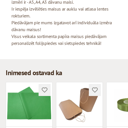
izmēri ir - A5, A4, A3 dāvanu maisi.
Ir iespēja izvēlēties maisus ar auklu vai atlasa lentes
rokturiem.
Piedāvājam pie mums izgatavot arī individuāla izmēra
dāvanu maisus!
Visus veikala sortimenta papīra maisus piedāvājam
personalizēt folijspiedes vai sietspiedes tehnikā!
Inimesed ostavad ka