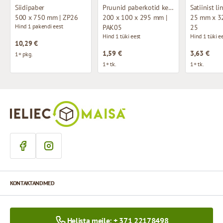
Siidipaber
Pruunid paberkotid keeratud käepidemetega
Satiinist li
500 x 750 mm | ZP26
200 x 100 x 295 mm |
25 mm x 32
Hind 1 pakendi eest
PAK05
25
Hind 1 tüki eest
Hind 1 tüki e
10,29 €
1,59 €
3,63 €
1+ pkg.
1+ tk.
1+ tk.
KONTAKTANDMED
Helista meile: + 371 22178498