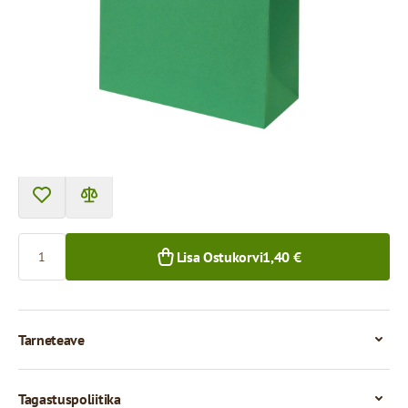
Toote saab kätte pakipunktist.
Hind 1 tüki eest
1,40 €
1+ tk.
Kogus
Lisa Ostukorvi
1,40 €
Tarneteave
Tagastuspoliitika