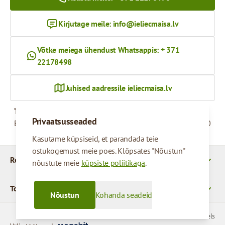
Kirjutage meile:
info@ieliecmaisa.lv
Võtke meiega ühendust Whatsappis: + 371
22178498
Juhised aadressile ieliecmaisa.lv
Tööaeg
Privaatsusseaded
Esmaspäevast reedeni
09:00 - 17:00
Kasutame küpsiseid, et parandada teie
ostukogemust meie poes. Klõpsates "Nõustun"
Rekvizītid
nõustute meie
küpsiste poliitikaga
.
Tooted
Nõustun
Kohanda seadeid
© 2026 SIA Parcels