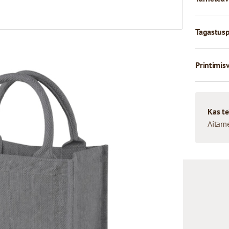
Tagastusp
Printimis
Kas te
Aitam