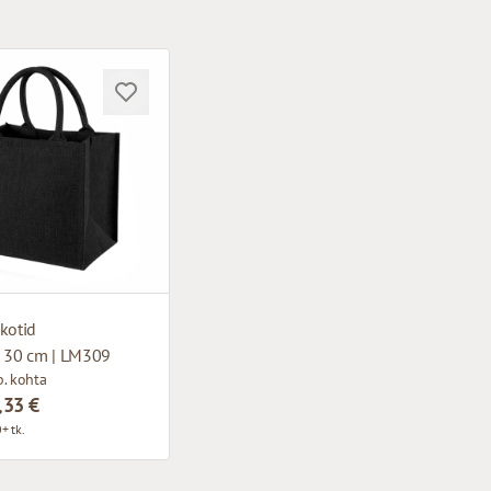
kotid
x 30 cm | LM309
. kohta
,33 €
+ tk.