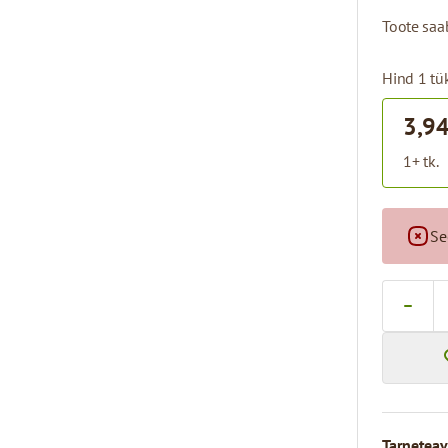
Toote saab
Hind 1 tük
3,94
1+ tk.
Se
Kogus
Tarneteav