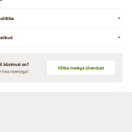
oliitika
valikud
il küsimusi on?
Võtke meiega ühendust
e hea meelega!