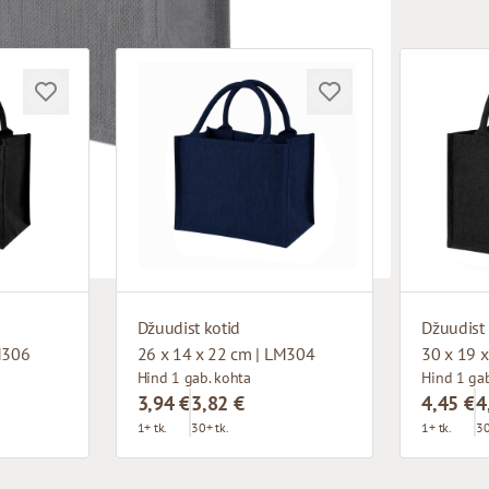
Džuudist kotid
Džuudist 
M306
26 x 14 x 22 cm | LM304
30 x 19 
Hind 1 gab. kohta
Hind 1 gab
3,94 €
3,82 €
4,45 €
4
1+ tk.
30+ tk.
1+ tk.
30