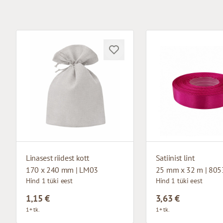
Linasest riidest kott
Satiinist lint
170 x 240 mm | LM03
25 mm x 32 m | 805
Hind 1 tüki eest
Hind 1 tüki eest
1,15 €
3,63 €
1+ tk.
1+ tk.