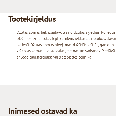
Tootekirjeldus
Džutas somas tiek izgatavotas no džutas šķiedras, ko iegūs
bieži tiek izmantotas iepirkumiem, reklāmas nolūkos, dāva
ikdienā. Džutas somas pieejamas dažādās krāsās, gan dabis
krāsotas somas – zilas, zaļas, melnas un sarkanas. Piedāv
ar logo transfērdrukā vai sietspiedes tehnikā!
Inimesed ostavad ka