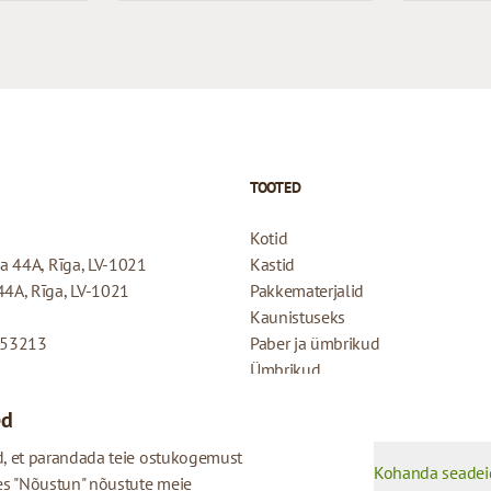
TOOTED
Kotid
ela 44A, Rīga, LV-1021
Kastid
 44A, Rīga, LV-1021
Pakkematerjalid
Kaunistuseks
053213
Paber ja ümbrikud
Ümbrikud
Kaardid
ed
Tagasimakse poliitika
Privaatsuspoliitika
, et parandada teie ostukogemust
Kohanda seadei
es "Nõustun" nõustute meie