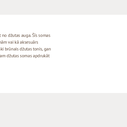
t no džutas auga. Šīs somas
nām vai kā aksesuārs
ki brūnais džutas tonis, gan
ājam džutas somas apdrukāt