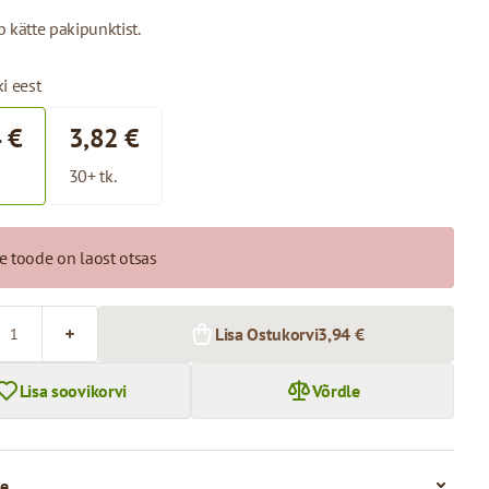
 kätte pakipunktist.
i eest
 €
3,82 €
30+ tk.
e toode on laost otsas
Lisa Ostukorvi
3,94 €
Lisa soovikorvi
Võrdle
e