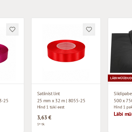
LÄBI MÜÜDUD
Satiinist lint
Siidipabe
3-25
25 mm x 32 m | 8055-25
500 x 75
Hind 1 tüki eest
Hind 1 pa
Läbi m
3,63 €
1+ tk.