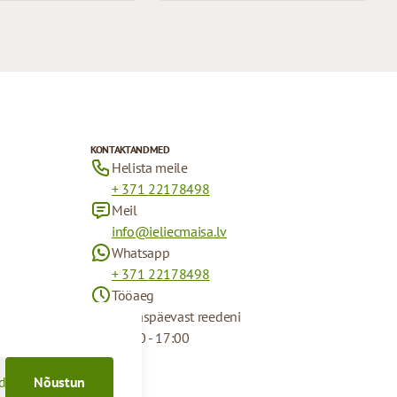
KONTAKTANDMED
Helista meile
+ 371 22178498
Meil
info@ieliecmaisa.lv
Whatsapp
+ 371 22178498
Tööaeg
Esmaspäevast reedeni
09:00 - 17:00
d
Nõustun