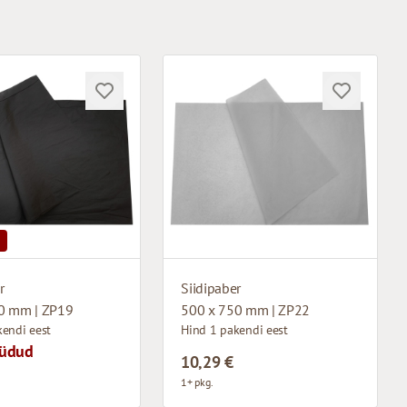
r
Siidipaber
0 mm | ZP19
500 x 750 mm | ZP22
kendi eest
Hind 1 pakendi eest
üüdud
10,29 €
1+ pkg.