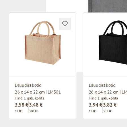
Džuudist kotid
Džuudist kotid
26 x 14 x 22 cm | LM301
26 x 14 x 22 cm | L
Hind 1 gab. kohta
Hind 1 gab. kohta
3,58 €
3,48 €
3,94 €
3,82 €
1+ tk.
30+ tk.
1+ tk.
30+ tk.