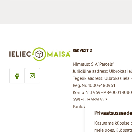
REKVIZĪTID
Nimetus: SIA “Parcels”
Juriidiline aadress: Ulbrokas i
Tegelik aadress: Ulbrokas iela
Reg. Nr. 40003480961
Konto Nr. LV69HABA0001408
SWIFT: HABALV22
Pank: AS Swedbank
Privaatsussead
Kasutame küpsiseid
meie poes. Klõpsat