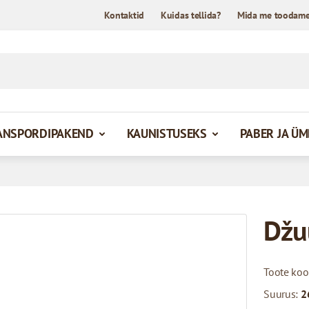
Kontaktid
Kuidas tellida?
Mida me toodam
ANSPORDIPAKEND
KAUNISTUSEKS
PABER JA Ü
Džu
Toote ko
Suurus:
2