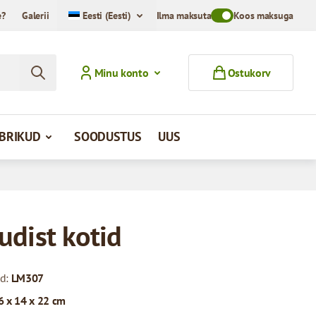
e?
Galerii
Eesti (Eesti)
Ilma maksuta
Toggle VAT Mode Swit
Koos maksuga
Minu konto
Ostukorv
MBRIKUD
SOODUSTUS
UUS
udist kotid
od:
LM307
6 x 14 x 22 cm