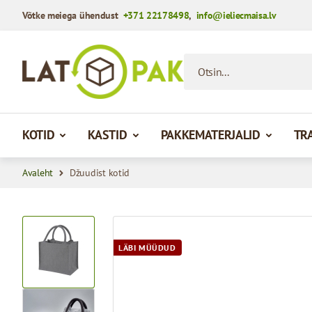
Võtke meiega ühendust
+371 22178498
,
info@ieliecmaisa.lv
Mine sisule
Otsin...
KOTID
KASTID
PAKKEMATERJALID
TR
Avaleht
Džuudist kotid
View larger image
LÄBI MÜÜDUD
View larger image