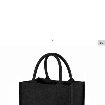
1/1
Džuudist kotid
Toote kood:
LM309
Suurus:
30 x 19 x 30 cm
Toote saab kätte pakipunktist.
Hind 1 tüki eest