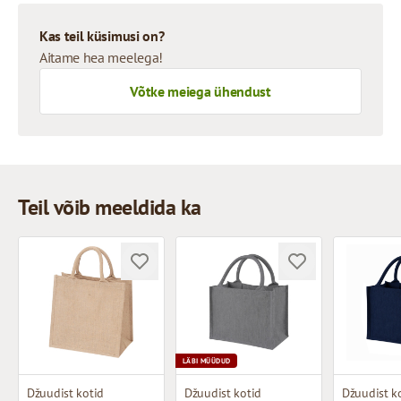
Kas teil küsimusi on?
Aitame hea meelega!
Võtke meiega ühendust
Teil võib meeldida ka
LÄBI MÜÜDUD
Džuudist kotid
Džuudist kotid
Džuudist k