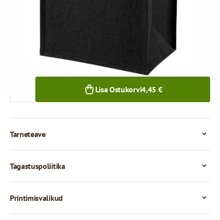
4,45 €
4,33 €
1+ tk.
30+ tk.
Kogus
Lisa Ostukorvi
4,45 €
Tarneteave
Tagastuspoliitika
Printimisvalikud