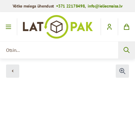
Võtke meiega ühendust
+371 22178498
,
info@ieliecmaisa.lv
Mine sisule
Otsin...