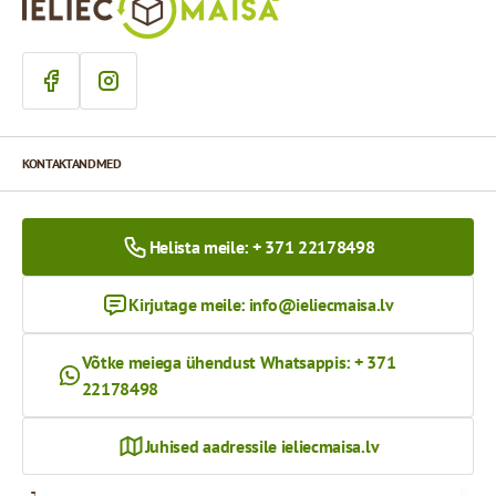
KONTAKTANDMED
Helista meile: + 371 22178498
Kirjutage meile:
info@ieliecmaisa.lv
Võtke meiega ühendust Whatsappis: + 371
22178498
Juhised aadressile ieliecmaisa.lv