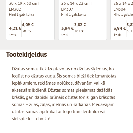
30 x 19 x 30 cm |
26 x 14 x 22 cm |
26 x 14 x 2
LM302
LM307
LM304
Hind 1 gab. kohta
Hind 1 gab. kohta
Hind 1 gab. k
4,09 €
3,82 €
3,8
4,21 €
3,94 €
3,94 €
30+ tk.
30+ tk.
30+ 
1+ tk.
1+ tk.
1+ tk.
Tootekirjeldus
Džutas somas tiek izgatavotas no džutas šķiedras, ko
iegūst no džutas auga. Šīs somas bieži tiek izmantotas
iepirkumiem, reklāmas nolūkos, dāvanām vai kā
aksesuārs ikdienā. Džutas somas pieejamas dažādās
krāsās, gan dabiski brūnais džutas tonis, gan krāsotas
somas – zilas, zaļas, melnas un sarkanas. Piedāvājam
džutas somas apdrukāt ar logo transfērdrukā vai
sietspiedes tehnikā!