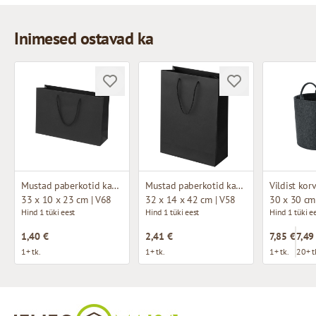
Inimesed ostavad ka
Mustad paberkotid kangast käepidemetega
Mustad paberkotid kangast käepidemetega
Vildist kor
33 x 10 x 23 cm | V68
32 x 14 x 42 cm | V58
30 x 30 cm
Hind 1 tüki eest
Hind 1 tüki eest
Hind 1 tüki e
1,40 €
2,41 €
7,85 €
7,49
1+ tk.
1+ tk.
1+ tk.
20+ t