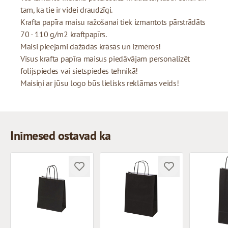
tam, ka tie ir videi draudzīgi.
Krafta papīra maisu ražošanai tiek izmantots pārstrādāts
70 - 110 g/m2 kraftpapīrs.
Maisi pieejami dažādās krāsās un izmēros!
Visus krafta papīra maisus piedāvājam personalizēt
folijspiedes vai sietspiedes tehnikā!
Maisiņi ar jūsu logo būs lielisks reklāmas veids!
Inimesed ostavad ka