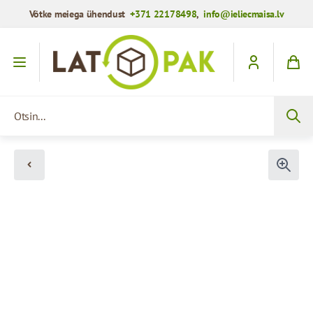
Võtke meiega ühendust
+371 22178498
,
info@ieliecmaisa.lv
Mine sisule
Otsin...