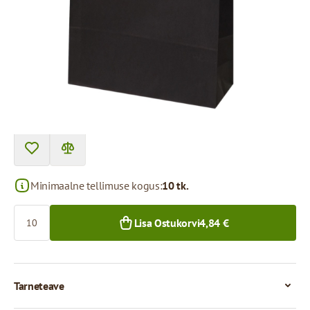
Toote saab kätte pakipunktist.
Hind 1 tüki eest
0,48 €
0,42 €
10+ tk.
200+ tk.
Minimaalne tellimuse kogus:
10 tk.
Kogus
Lisa Ostukorvi
4,84 €
Tarneteave