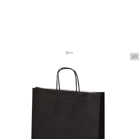
1/3
Mustad paberkotid keeratud
käepidemetega
Toote kood:
P91773
Suurus:
32 x 12 x 41 cm
Materjal:
jõupaber
Paksus:
100 g/m2