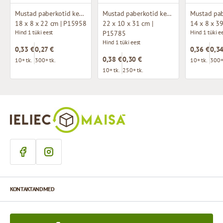
Mustad paberkotid keeratud käepidemetega
Mustad paberkotid keeratud käepidemetega
18 x 8 x 22 cm | P15958
22 x 10 x 31 cm |
14 x 8 x 3
Hind 1 tüki eest
Hind 1 tüki e
P15785
Hind 1 tüki eest
0,33 €
0,27 €
0,36 €
0,34
0,38 €
0,30 €
10+ tk.
300+ tk.
10+ tk.
300+
10+ tk.
250+ tk.
KONTAKTANDMED