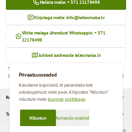
Helista meile: + 371 22178498
Kirjutage meile:
info@ieliecmaisa.lv
Võtke meiega ühendust Whatsappis: + 371
22178498
Juhised aadressile ieliecmaisa.lv
Tööaeg
Privaatsusseaded
Esmaspäevast reedeni
09:00 - 17:00
Kasutame küpsiseid, et parandada teie
ostukogemust meie poes. Klõpsates "Nõustun"
Rekvizītid
nõustute meie
küpsiste poliitikaga
.
Tooted
Nõustun
Kohanda seadeid
© 2026 SIA Parcels