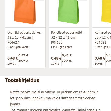
Oranžid paberkotid keeratud käepidemetega
Rohelised paberkotid keeratud käepidemetega
32 x 12 x 41 cm |
32 x 12 x 41 cm |
32 x 12 x 4
P04627
P04623
P04621
Hind 1 gab. kohta
Hind 1 gab. kohta
Hind 1 gab. k
0,42 €
0,42 €
0,4
0,48 €
0,48 €
0,48 €
200+ tk.
200+ tk.
200+
10+ tk.
10+ tk.
10+ tk.
Tootekirjeldus
Krafta papīra maisi ar vītiem un plakaniem rokturiem ir
ļoti populārs iepakojuma veids dažādās tirdzniecības
jomās.
Tos izmanto ikdienā pateicoties kvalitātei, labai cenai un